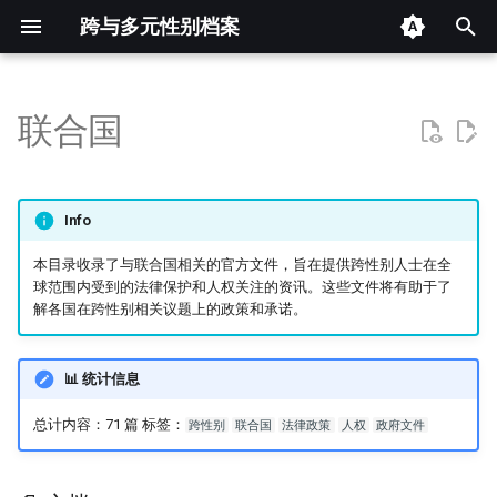
跨与多元性别档案
键
入
联合国
📄 文档
以
开
📊 词云图
Info
始
本目录收录了与联合国相关的官方文件，旨在提供跨性别人士在全
搜
球范围内受到的法律保护和人权关注的资讯。这些文件将有助于了
解各国在跨性别相关议题上的政策和承诺。
索
📊 统计信息
总计内容：71 篇 标签：
跨性别
联合国
法律政策
人权
政府文件