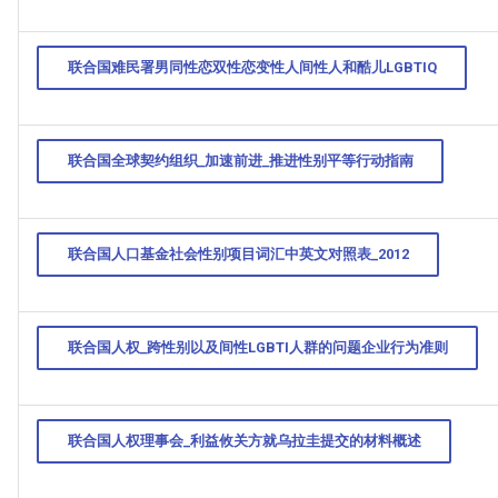
联合国难民署男同性恋双性恋变性人间性人和酷儿LGBTIQ
联合国全球契约组织_加速前进_推进性别平等行动指南
,__Rights_and_HIV_Vulnerability__in_the_Asia-
联合国人口基金社会性别项目词汇中英文对照表_2012
联合国人权_跨性别以及间性LGBTI人群的问题企业行为准则
联合国人权理事会_利益攸关方就乌拉圭提交的材料概述