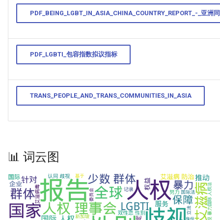
PDF_BEING_LGBT_IN_ASIA_CHINA_COUNTRY_REPORT_-_亚
PDF_LGBTI_包容指数拟议指标
TRANS_PEOPLE_AND_TRANS_COMMUNITIES_IN_ASIA
📊 词云图