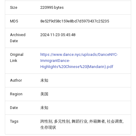
Size
220995 bytes
MD5
8e52f9d58c159e8bd7d5973437c25235
Archived
2024-11-23 05:45:48
Date
Original
https://www.dance.nyc/uploads/DanceNYC-
Link
ImmigrantDance-
Highlights%20Chinese%20(Mandarin).pdf
Author
未知
Region
美国
Date
未知
Tags
跨性别, 多元性别, 舞蹈行业, 外籍舞者, 社会调查,
生存现状