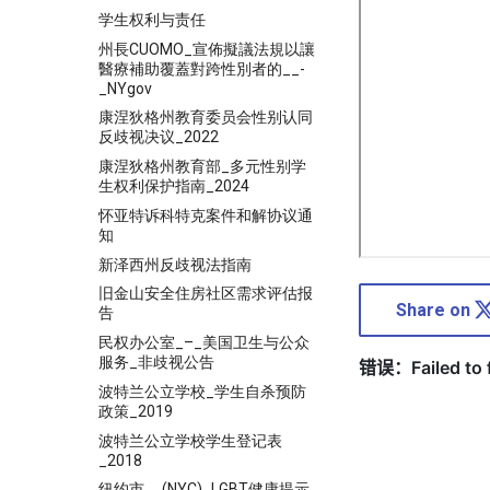
学生权利与责任
州長CUOMO_宣佈擬議法規以讓
醫療補助覆蓋對跨性別者的__-
_NYgov
康涅狄格州教育委员会性别认同
反歧视决议_2022
康涅狄格州教育部_多元性别学
生权利保护指南_2024
怀亚特诉科特克案件和解协议通
知
新泽西州反歧视法指南
旧金山安全住房社区需求评估报
Share on
告
民权办公室_–_美国卫生与公众
服务_非歧视公告
波特兰公立学校_学生自杀预防
政策_2019
波特兰公立学校学生登记表
_2018
纽约市__(NYC)_LGBT健康提示