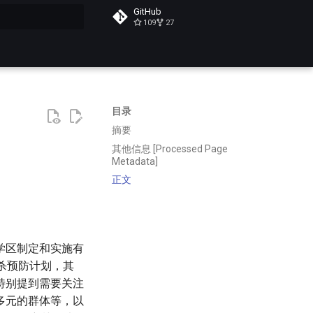
GitHub
109
27
搜索
目录
摘要
其他信息 [Processed Page
Metadata]
正文
学区制定和实施有
杀预防计划，其
特别提到需要关注
多元的群体等，以