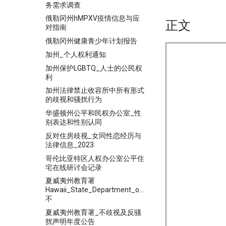
务需求调查
俄勒冈州hMPXV疫情信息与应
正文
对指南
俄勒冈州健康青少年计划报告
加州_个人权利通知
加州保护LGBTQ_人士的公民权
利
加州法律禁止收容所中所有形式
的歧视和骚扰行为
华盛顿州公平和民权办公室_性
别表达和性别认同
反对住房歧视_女同性恋经历与
法律信息_2023
哥伦比亚特区人权办公室公平住
宅在线研讨会记录
夏威夷州教育署
Hawaii_State_Department_of_Education
不
夏威夷州教育署_不歧视及反骚
扰声明年度公告