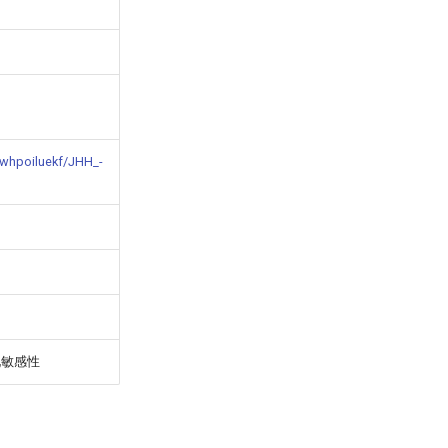
cwhpoiluekf/JHH_-
化敏感性