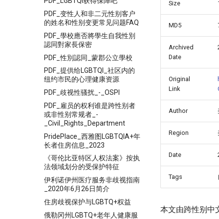
PDF_LGBTQI获得保障吧
Size
PDF_变性人和非二元性别客户
的姓名和性别变更常见问题FAQ
MD5
PDF_學校應否將學生自我性別
認同對家長保密
Archived
Date
PDF_性別認同_蒙郡公立學校
PDF_提供给LGBTQI_社区内的
Original
纽约市民的心理健康资源
Link
PDF_歧视性骚扰_-_OSPI
PDF_雇员的权利谁是跨性别者
Author
或非性别常规者_-
_Civil_Rights_Department
Region
PridePlace_西雅图LGBTQIA+年
长者住房信息_2023
Date
《哥伦比亚特区人权法案》按执
法领域划分的受保护特征
Tags
伊利诺伊州医疗服务非歧视指南
_2020年6月26日简介
住房歧视保护与LGBTQ+权益
本文由跨性别中
俄勒冈州LGBTQ+老年人健康服