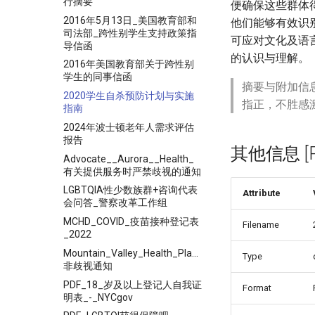
行摘要
便确保这些群体
2016年5月13日_美国教育部和
他们能够有效识
司法部_跨性别学生支持政策指
可应对文化及语
导信函
的认识与理解。
2016年美国教育部关于跨性别
学生的同事信函
摘要与附加信
2020学生自杀预防计划与实施
指正，不胜感
指南
2024年波士顿老年人需求评估
报告
其他信息 [Pro
Advocate__Aurora__Health_
有关提供服务时严禁歧视的通知
LGBTQIA性少数族群+咨询代表
Attribute
会问答_警察改革工作组
MCHD_COVID_疫苗接种登记表
Filename
_2022
Mountain_Valley_Health_Plan_
Type
非歧视通知
PDF_18_岁及以上登记人自我证
Format
明表_-_NYCgov