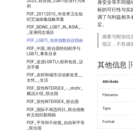
2023_联合国_LGBTI企业行为准
身安全等不同领
则
标的可行性与实
PDF_20112015_年世界卫生组
调了与利益相关
织艾滋病毒战略草案
定。
PDF_BEING_LGBT_IN_ASIA_CHINA_COUNTRY_REPORT
_亚洲同志项目
摘要与附加信
PDF_LGBTI_包容指数拟议指标
指正，不胜感
PDF_中国_联合国特别程序与
LGBTI_事务目录
PDF_促进LGBTI人权和包容_议
其他信息 [Pro
员手册
PDF_农村和城市活动家改变__
女性__生活
Attribute
PDF_双性INTERSEX_-_ohchr_
概况介绍_联合国
Filename
PDF_双性INTERSEX_联合国
Type
PDF_国际不再恐同日_联合国教
科文组织新闻稿
Format
PDF_平等和不歧视_自由和平等
_联合国