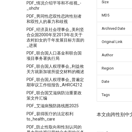
Size
PDF_情况介绍平等和不歧视_-
_ohchr
MD5
PDF_男同性恋双性恋跨性别者
和双性人的暴力和歧视
Archived Date
PDF_经济及社会理事会_美利坚
合众国2000年至2013年在关于
农村妇女的千年发展目标方面的
Original Link
_进展
PDF_联合国人口基金和联合国
Author
项目事务署执行局
PDF_联合国人权理事会_利益攸
Region
关方就新加坡所提交材料的概述
PDF_联合国人权理事会_普遍定
Date
期审议工作组报告_AHRC4212
PDF_联合国艾滋病防治重要政
Tags
策文件汇编
PDF_艾滋病预防路线图2025
PDF_获得医疗的法定权利
本文由跨性别中
to_health_care
PDF_防止性取向和性别认同的