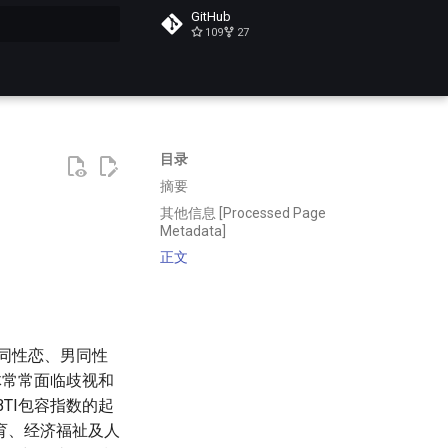
GitHub
109
27
搜索
目录
摘要
其他信息 [Processed Page
Metadata]
正文
女同性恋、男同性
体常常面临歧视和
TI包容指数的起
育、经济福祉及人