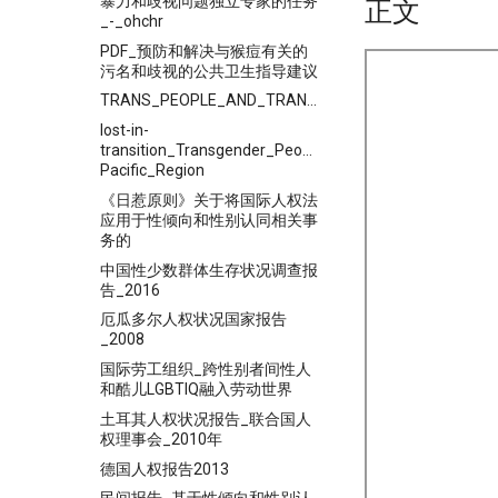
暴力和歧视问题独立专家的任务
正文
_-_ohchr
PDF_预防和解决与猴痘有关的
污名和歧视的公共卫生指导建议
TRANS_PEOPLE_AND_TRANS_COMMUNITIES_IN_ASIA
lost-in-
transition_Transgender_People,__Rights_and_HIV_Vulne
Pacific_Region
《日惹原则》关于将国际人权法
应用于性倾向和性别认同相关事
务的
中国性少数群体生存状况调查报
告_2016
厄瓜多尔人权状况国家报告
_2008
国际劳工组织_跨性别者间性人
和酷儿LGBTIQ融入劳动世界
土耳其人权状况报告_联合国人
权理事会_2010年
德国人权报告2013