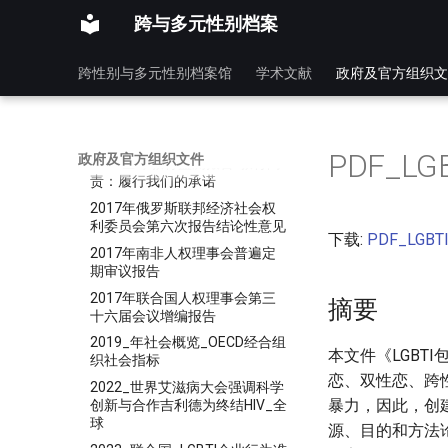
普遍定期审议报告
跨与多元性别档案
2016年联合国人权理事会新加
坡普遍定期审议报告
跨性别与多元性别档案馆
学术文献
政府及官方组织文
2016年联合国人权理事会特立
尼达和多巴哥普遍定期审议报告
2016年联合国艾滋病问题高级
别会议正式记录
PDF_L
政府及官方组织文件
2017全球教育监测报告-教育问
责：履行我们的承诺
2017年俄罗斯联邦经济社会权
利委员会第六次报告结论性意见
下载:
PDF_LGB
2017年南非人权理事会普遍定
期审议报告
2017年联合国人权理事会第三
摘要
十六届会议增编报告
2019_年社会概览_OECD经合组
本文件《LGBT
织社会指标
恋、双性恋、跨
2022_世界艾滋病大会强调科学
暴力，因此，创
创新与合作吉利德为终结HIV_全
球
源、目的和方法