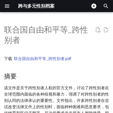
跨与多元性别档案
键
入
联合国自由和平等_跨性
摘要
以
别者
开
其他信息 [Processed Page
Metadata]
始
下载:
联合国自由和平等_跨性别者.pdf
搜
正文
索
摘要
该文件是关于跨性别者人权的官方文件，讨论了跨性别者在
全球范围内面临的各种歧视和暴力，强调了对跨性别者的性
别认同的法律承认的重要性。文件指出，许多跨性别者在尝
试改变法律文件上的性别时，面临种种困难和恶意要求，包