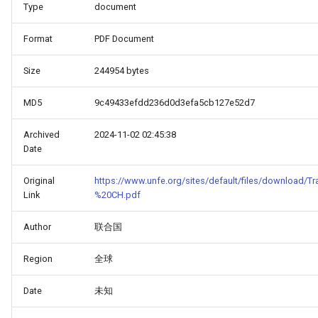
Type
document
Format
PDF Document
Size
244954 bytes
MD5
9c49433efdd236d0d3efa5cb127e52d7
Archived
2024-11-02 02:45:38
Date
Original
https://www.unfe.org/sites/default/files/download/
Link
%20CH.pdf
Author
联合国
Region
全球
HINA_COUNTRY_REPORT_-
Date
未知