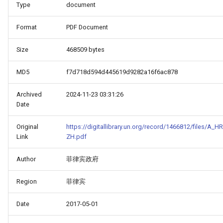
Type
document
Format
PDF Document
Size
468509 bytes
MD5
f7d718d594d445619d9282a16f6ac878
Archived
2024-11-23 03:31:26
Date
Original
https://digitallibrary.un.org/record/1466812/files/A
Link
ZH.pdf
Author
菲律宾政府
Region
菲律宾
HINA_COUNTRY_REPORT_-
Date
2017-05-01