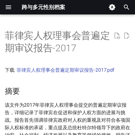
跨与多元性别档案
键
入
菲律宾人权理事会普遍定
摘要
以
期审议报告-2017
开
其他信息 [Processed Page
Metadata]
始
下载:
菲律宾人权理事会普遍定期审议报告-2017.pdf
搜
正文
索
摘要
该文件为2017年菲律宾人权理事会提交的普遍定期审议报
告，详细记录了菲律宾在促进和保护人权方面的进展与挑
战。报告首先强调菲律宾政府对人权的重视及对符合各项国
际人权标准的承诺，重点提及总统杜特尔特领导下的政府在