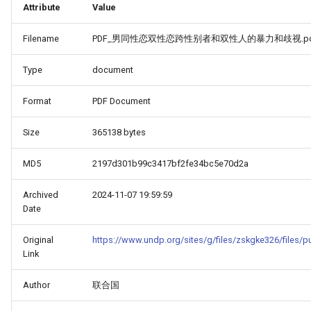
Attribute
Value
Filename
PDF_男同性恋双性恋跨性别者和双性人的暴力和歧视.pd
Type
document
Format
PDF Document
Size
365138 bytes
MD5
2197d301b99c3417bf2fe34bc5e70d2a
Archived
2024-11-07 19:59:59
Date
Original
https://www.undp.org/sites/g/files/zskgke326/files/p
Link
HINA_COUNTRY_REPORT_-
Author
联合国