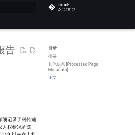
GitHub
109
27
搜索
报告
目录
摘要
其他信息 [Processed Page
Metadata]
正文
详细记录了科特迪
家人权状况的陈
14年以来在人权