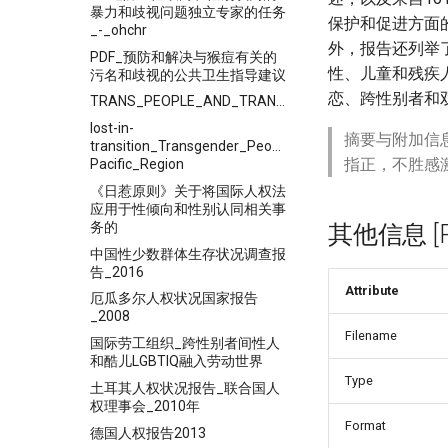
暴力和歧视问题独立专家的任务
保护和促进方面
_-_ohchr
外，报告还列举
PDF_预防和解决与猴痘有关的
性、儿童和残疾
污名和歧视的公共卫生指导建议
恋、跨性别者和双
TRANS_PEOPLE_AND_TRANS_COMMUNITIES_IN_ASIA
lost-in-
摘要与附加信
transition_Transgender_People,__Rights_and_HIV_Vulne
指正，不胜感
Pacific_Region
《日惹原则》关于将国际人权法
应用于性倾向和性别认同相关事
务的
其他信息 [Pro
中国性少数群体生存状况调查报
告_2016
Attribute
厄瓜多尔人权状况国家报告
_2008
Filename
国际劳工组织_跨性别者间性人
和酷儿LGBTIQ融入劳动世界
Type
土耳其人权状况报告_联合国人
权理事会_2010年
Format
德国人权报告2013