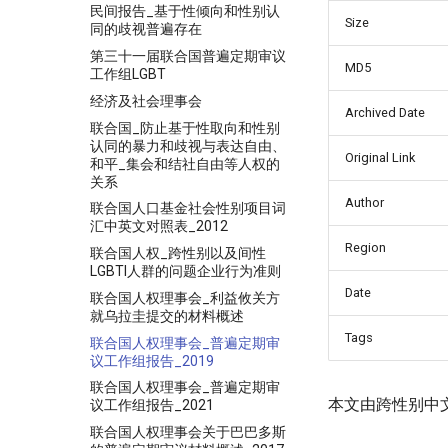
民间报告_基于性倾向和性别认
Size
同的歧视普遍存在
第三十一届联合国普遍定期审议
MD5
工作组LGBT
经济及社会理事会
Archived Date
联合国_防止基于性取向和性别
认同的暴力和歧视与表达自由、
Original Link
和平_集会和结社自由等人权的
关系
Author
联合国人口基金社会性别项目词
汇中英文对照表_2012
Region
联合国人权_跨性别以及间性
LGBTI人群的问题企业行为准则
Date
联合国人权理事会_利益攸关方
就乌拉圭提交的材料概述
Tags
联合国人权理事会_普遍定期审
议工作组报告_2019
联合国人权理事会_普遍定期审
本文由跨性别中
议工作组报告_2021
联合国人权理事会关于巴巴多斯