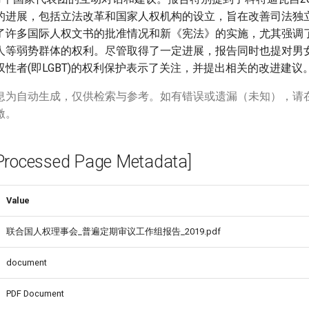
的进展，包括立法改革和国家人权机构的设立，旨在改善司法独
了许多国际人权文书的批准情况和新《宪法》的实施，尤其强调
人等弱势群体的权利。尽管取得了一定进展，报告同时也提对男
性者(即LGBT)的权利保护表示了关注，并提出相关的改进建议
息为自动生成，仅供检索与参考。如有错误或遗漏（未知），请
rability__in_the_Asia-
激。
cessed Page Metadata]
Value
联合国人权理事会_普遍定期审议工作组报告_2019.pdf
document
PDF Document