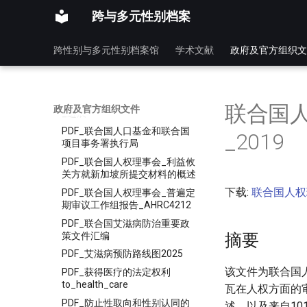
PDF_情况介绍平等和不歧视_-
跨与多元性别档案
_ohchr
PDF_男同性恋双性恋跨性别者
跨性别与多元性别档案馆
学术文献
政府及官方组织文
和双性人的暴力和歧视
PDF_经济及社会理事会_美利坚
合众国2000年至2013年在关于
农村妇女的千年发展目标方面的
联合国
政府及官方组织文件
_进展
PDF_联合国人口基金和联合国
_2019
项目事务署执行局
PDF_联合国人权理事会_利益攸
关方就新加坡所提交材料的概述
下载:
联合国人权理
PDF_联合国人权理事会_普遍定
期审议工作组报告_AHRC4212
PDF_联合国艾滋病防治重要政
策文件汇编
摘要
PDF_艾滋病预防路线图2025
该文件为联合国
PDF_获得医疗的法定权利
to_health_care
瓦在人权方面的
PDF_防止性取向和性别认同的
述，以及来自10