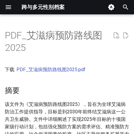
跨与多元性别档案
键
入
PDF_艾滋病预防路线图
摘要
以
2025
开
其他信息 [Processed Page
Metadata]
始
下载:
PDF_艾滋病预防路线图2025.pdf
搜
正文
索
摘要
该文件为《艾滋病预防路线图2025》，旨在为全球艾滋病
防治工作提供指导，目标是到2030年前终结艾滋病这一公
共卫生威胁。文件中详细阐述了实现2025年目标的十项国
家级行动计划，包括强化预防方案的需求评估、精准预防方