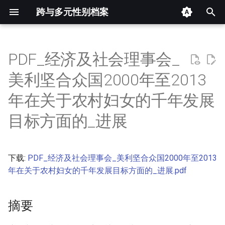
跨与多元性别档案
键
入
PDF_经济及社会理事会_
摘要
以
美利坚合众国2000年至2013
开
其他信息 [Processed Page
年在关于农村妇女的千年发展
Metadata]
始
目标方面的_进展
搜
正文
索
下载:
PDF_经济及社会理事会_美利坚合众国2000年至2013
年在关于农村妇女的千年发展目标方面的_进展.pdf
摘要