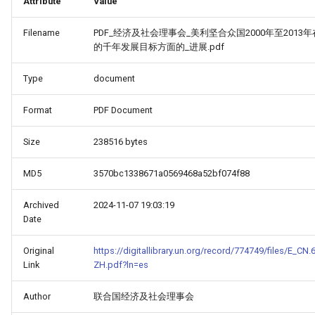
Attribute
Value
Filename
PDF_经济及社会理事会_美利坚合众国2000年至201
的千年发展目标方面的_进展.pdf
Type
document
Format
PDF Document
Size
238516 bytes
MD5
3570bc1338671a0569468a52bf074f88
Archived
2024-11-07 19:03:19
Date
Original
https://digitallibrary.un.org/record/774749/files/E_C
Link
ZH.pdf?ln=es
HINA_COUNTRY_REPORT_-
Author
联合国经济及社会理事会