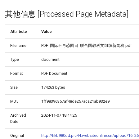
其他信息 [Processed Page Metadata]
Attribute
Value
Filename
PDF_国际不再恐同日_联合国教科文组织新闻稿.pdf
Type
document
Format
PDF Document
Size
174263 bytes
MD5
1ff98396357af48de257aca21ab932e9
Archived
2024-11-07 18:44:25
HINA_COUNTRY_REPORT_-
Date
Original
http://hkb980dd.pic44.websiteonline.cn/upload/16_26