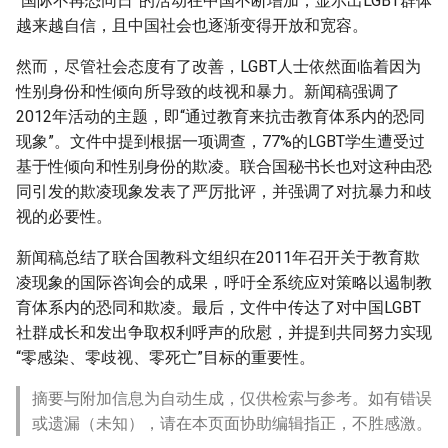
“国际不再恐同日”的活动在中国不断增加，显示出LGBT群体
越来越自信，且中国社会也逐渐变得开放和宽容。
然而，尽管社会态度有了改善，LGBT人士依然面临着因为
性别身份和性倾向所导致的歧视和暴力。新闻稿强调了
2012年活动的主题，即“通过教育来抗击教育体系内的恐同
现象”。文件中提到根据一项调查，77%的LGBT学生遭受过
基于性倾向和性别身份的欺凌。联合国秘书长也对这种由恐
同引发的欺凌现象发表了严厉批评，并强调了对抗暴力和歧
视的必要性。
新闻稿总结了联合国教科文组织在2011年召开关于教育欺
凌现象的国际咨询会的成果，呼吁全系统应对策略以遏制教
育体系内的恐同和欺凌。最后，文件中传达了对中国LGBT
社群成长和发出争取权利呼声的欣慰，并提到共同努力实现
“零感染、零歧视、零死亡”目标的重要性。
摘要与附加信息为自动生成，仅供检索与参考。如有错误
或遗漏（未知），请在本页面协助编辑指正，不胜感激。