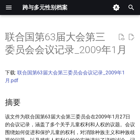
跨与多元性别档案
键
入
联合国第63届大会第三
摘要
以
委员会会议记录_2009年1月
开
其他信息 [Processed Page
Metadata]
始
下载:
联合国第63届大会第三委员会会议记录_2009年1
搜
正文
月.pdf
索
摘要
该文件为联合国第63届大会第三委员会在2009年1月27日
的会议记录，涵盖了多个关乎儿童权利和人权的议题。会议
围绕如何促进和保护儿童的权利，对消除种族主义和种族歧