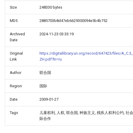
Size
248330 bytes
MD5
2885703b8d47eb6629300094e5b4b752
Archived
2024-11-23 03:33:19
Date
Original
https://digitallibrary.un.org/record/647423/files/A_C.3
Link
ZH.pdf?ln=ru
Author
联合国
Region
国际
Date
2009-01-27
Tags
儿童权利, 人权, 联合国, 种族主义, 残疾人权利公约, 社会
HINA_COUNTRY_REPORT_-
际合作