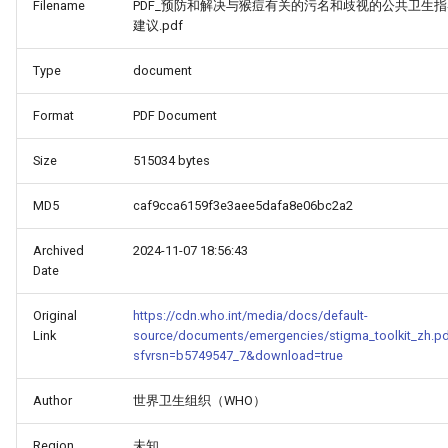
Filename
PDF_预防和解决与猴痘有关的污名和歧视的公共卫生指
建议.pdf
Type
document
Format
PDF Document
Size
515034 bytes
MD5
caf9cca6159f3e3aee5dafa8e06bc2a2
Archived
2024-11-07 18:56:43
Date
Original
https://cdn.who.int/media/docs/default-
Link
source/documents/emergencies/stigma_toolkit_zh.p
sfvrsn=b5749547_7&download=true
HINA_COUNTRY_REPORT_-
Author
世界卫生组织（WHO）
Region
未知