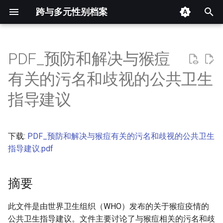
跨与多元性别档案
键
入
PDF_预防和解决与猴痘
摘要
以
有关的污名和歧视的公共卫生
开
其他信息 [Processed Page
指导建议
Metadata]
始
搜
正文
下载:
PDF_预防和解决与猴痘有关的污名和歧视的公共卫生
索
指导建议.pdf
摘要
此文件是由世界卫生组织（WHO）发布的关于猴痘疫情的
公共卫生指导建议。文件主要讨论了与猴痘相关的污名和歧