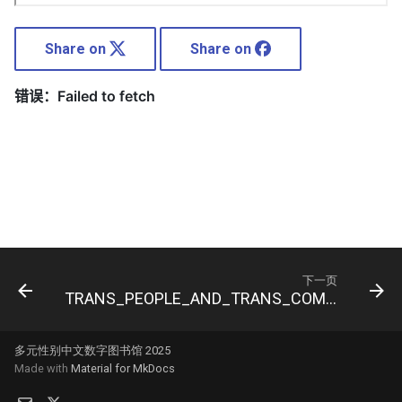
Share on
Share on
下一页
TRANS_PEOPLE_AND_TRANS_COMMUNITIES_IN_ASIA
多元性别中文数字图书馆 2025
Made with
Material for MkDocs