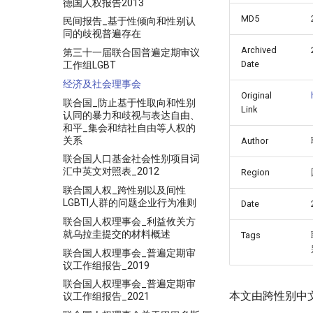
德国人权报告2013
MD5
民间报告_基于性倾向和性别认
同的歧视普遍存在
Archived
第三十一届联合国普遍定期审议
Date
工作组LGBT
经济及社会理事会
Original
联合国_防止基于性取向和性别
Link
认同的暴力和歧视与表达自由、
和平_集会和结社自由等人权的
关系
Author
联合国人口基金社会性别项目词
汇中英文对照表_2012
Region
联合国人权_跨性别以及间性
LGBTI人群的问题企业行为准则
Date
联合国人权理事会_利益攸关方
就乌拉圭提交的材料概述
Tags
联合国人权理事会_普遍定期审
议工作组报告_2019
联合国人权理事会_普遍定期审
本文由跨性别中
议工作组报告_2021