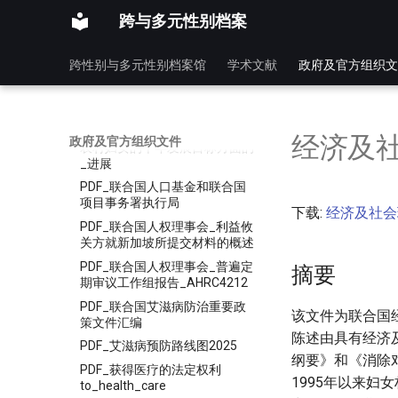
_联合国
跨与多元性别档案
PDF_情况介绍平等和不歧视_-
_ohchr
跨性别与多元性别档案馆
学术文献
政府及官方组织文
PDF_男同性恋双性恋跨性别者
和双性人的暴力和歧视
PDF_经济及社会理事会_美利坚
合众国2000年至2013年在关于
经济及
政府及官方组织文件
农村妇女的千年发展目标方面的
_进展
PDF_联合国人口基金和联合国
项目事务署执行局
下载:
经济及社会理
PDF_联合国人权理事会_利益攸
关方就新加坡所提交材料的概述
PDF_联合国人权理事会_普遍定
摘要
期审议工作组报告_AHRC4212
PDF_联合国艾滋病防治重要政
该文件为联合国
策文件汇编
陈述由具有经济
PDF_艾滋病预防路线图2025
纲要》和《消除
PDF_获得医疗的法定权利
1995年以来
to_health_care