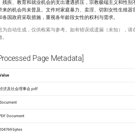
、残疾、教育和就业机会的支出遭遇挤压，宗教极端主义和性别
带来的机会尚未普及。文件对家庭暴力、卖淫、切割女性生殖器
和各国政府采取措施，重视各年龄段女性的权利与需求。
息为自动生成，仅供检索与参考。如有错误或遗漏（未知），请
激。
rability__in_the_Asia-
cessed Page Metadata]
Value
经济及社会理事会.pdf
document
PDF Document
204769 bytes