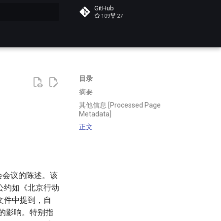
GitHub
109
27
搜索
目录
摘要
其他信息 [Processed Page
Metadata]
正文
会会议的陈述。该
公约如《北京行动
文件中提到，自
女的影响。特别指