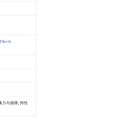
f?ln=fr
 暴力与保障, 跨性