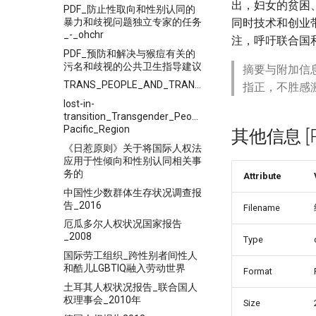
出，妇女的贫困
PDF_防止性取向和性别认同的
暴力和歧视问题独立专家的任务
同时技术和创业
_-_ohchr
注，呼吁联合国
PDF_预防和解决与猴痘有关的
污名和歧视的公共卫生指导建议
摘要与附加信
TRANS_PEOPLE_AND_TRANS_COMMUNITIES_IN_ASIA
指正，不胜感
lost-in-
transition_Transgender_People,__Rights_and_HIV_Vulne
Pacific_Region
其他信息 [Pro
《日惹原则》关于将国际人权法
应用于性倾向和性别认同相关事
务的
Attribute
中国性少数群体生存状况调查报
告_2016
Filename
厄瓜多尔人权状况国家报告
_2008
Type
国际劳工组织_跨性别者间性人
和酷儿LGBTIQ融入劳动世界
Format
土耳其人权状况报告_联合国人
权理事会_2010年
Size