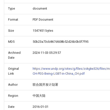
Type
document
Format
PDF Document
Size
1547451 bytes
MD5
50b23a73cb867d608b52d26b0b0f7f95
Archived
2024-11-03 05:29:57
Date
Original
https://www.undp.org/sites/g/files/zskgke326/files/
Link
CH-PEG-Being-LGBT-in-China_CH.pdf
Author
联合国开发计划署
HINA_COUNTRY_REPORT_-
Region
中国大陆
Date
2016-01-01