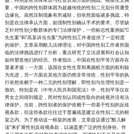
题，特别是在法律承认与社会认知方面的挑战。根据论文摘
要，中国的跨性别群体因为超越传统的性别二元划分而遭受
边缘化。虽然压制现象有所减轻，但依然面临诸多挑战，特
别是在法律承认方面，如强制性别确认手术的要求。尽管缺
乏针对性别少数群体的专门法律保护，一些标志性案例如“C
先生案”和“高某诉当当案”为跨性别工作者提供了一定程度
的保护。文章采用酷儿法律理论，对中国跨性别工作者所面
临的法律挑战进行了分析，重点研究了立法进展和社会认知
如何塑造他们的经历。作者指出，中国在性别平等方面存在
显著矛盾：一方面，该国在女性生育和离婚权方面的权利较
为先进，另一方面在其他方面仍然非常传统，性别平等的执
行依然依赖于一种二元的性别理解，即性别与生理性别是一
致的。特别是在《中华人民共和国宪法》中，性别平等仅在
男女之间得到规定，而对性别认同或性取向的歧视并没有法
律保护。当前，跨性别者的保护依赖于一些基于性别的反歧
视条款，但这些条款往往过于普遍或是建立在性别二元的框
架之内。为了推动这一框架的改善，文章提议通过“酷儿解
读”来扩展性别反歧视条款，以涵盖更广泛的性别身份。作