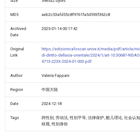
Size
596532 bytes
MD5
aeb2c53afd55c8f9761fa5d593f362c8
Archived
2025-01-14 00:17:42
Date
Original
https://edizionicafoscari.unive.it/media/pdf/article/rivi
Link
di-diritto-dellasia-orientale/2024/1/art-10.30687-RIDAO
4713-223X-2024-01-003.pdf
Author
Valeria Fappani
Region
中国大陆
Date
2024-12-18
Tags
跨性别, 劳动法, 性别平等, 法律保护, 酷儿理论, 社会认知
歧视, 性别身份