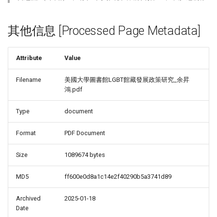
其他信息 [Processed Page Metadata]
ALS'_-
Attribute
Value
Filename
美國大學圖書館LGBT館藏發展政策研究_余昇
鴻.pdf
Type
document
Format
PDF Document
Size
1089674 bytes
MD5
ff600e0d8a1c14e2f40290b5a3741d89
Archived
2025-01-18
Date