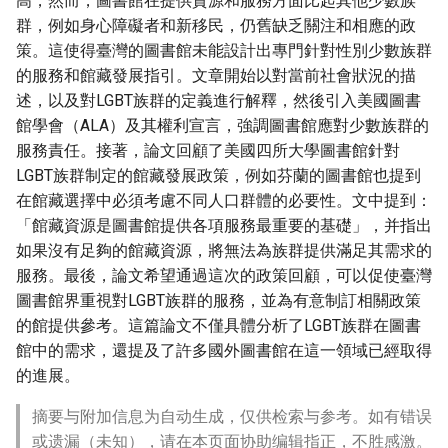
高，然而，圖書館在提供資源和服務方面比起其他少數族
群，例如身心障礙者和新移民，仍舊缺乏關注和相應的政
策。這使得臺灣的圖書館未能設計出專門針對性別少數族群
的服務和館藏發展指引。文章開始以對當前社會狀況的描
述，以及對LGBT族群的定義進行解釋，然後引入美國圖書
館學會（ALA）及其權利宣言，強調圖書館應對少數族群的
服務責任。接著，論文回顧了美國四所大學圖書館針對
LGBT族群制定的館藏發展政策，例如芬蘭的圖書館也提到
在館藏選擇中必須考慮不同人口群體的必要性。文中提到：
「館藏資源是圖書館提供各項服務最重要的基礎」，并指出
如果沒有足夠的館藏資源，將無法為族群提供滿足其需求的
服務。最後，論文希望通過這次的政策回顧，可以促使臺灣
圖書館界重視對LGBT族群的服務，並為有意制訂相關政策
的館提供參考。這篇論文不僅具體分析了LGBT族群在圖書
館中的需求，還提及了許多國外圖書館在這一領域已經取得
的進展。
摘要与附加信息为自动生成，仅供检索与参考。如有错误
或遗漏（未知），请在本页面协助编辑指正，不胜感激。