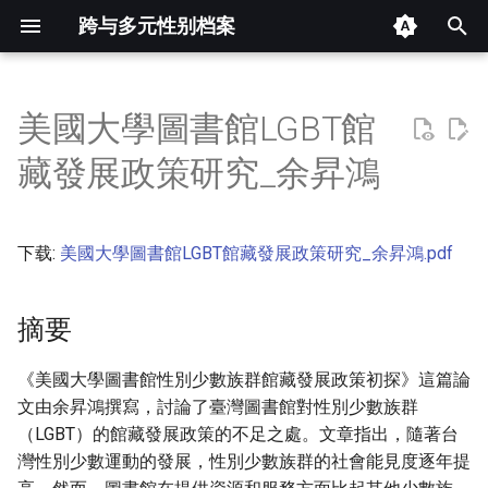
跨与多元性别档案
键
入
美國大學圖書館LGBT館
摘要
以
藏發展政策研究_余昇鴻
开
其他信息 [Processed Page
Metadata]
始
下载:
美國大學圖書館LGBT館藏發展政策研究_余昇鴻.pdf
搜
正文
索
摘要
《美國大學圖書館性別少數族群館藏發展政策初探》這篇論
文由余昇鴻撰寫，討論了臺灣圖書館對性別少數族群
（LGBT）的館藏發展政策的不足之處。文章指出，隨著台
灣性別少數運動的發展，性別少數族群的社會能見度逐年提