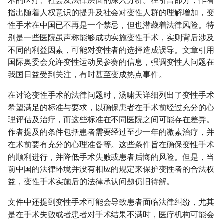
术的医疗、社会及法律层面的深入分析。在引言部分，作者
指出随着人权意识的提升及社会对变性人群的理解增加，变
性手术在中国已不再是一个禁忌，但也潜藏着法律风险。特
别是一些医院虽声称能够成功实施变性手术，实则背后涉及
不同的利益因素，可能对变性者的选择造成误导。文章引用
国际奥委会允许变性运动员参赛的信息，强调变性人问题在
我国日益受到关注，有时甚至变成热点事件。
在讨论变性手术的法律问题时，汤啸天详细列出了变性手术
希望满足的标准与要求，以确保患者在手术前经过充分的心
理评估及治疗，而这些标准在不同医院之间可能存在差异。
作者提及的条件包括患者需要经过至少一年的激素治疗，并
在术前要有充分的心理准备等。这些条件旨在确保变性手术
的顺利进行，并降低手术失败或患者后悔的风险。但是，当
前中国的法律环境并没有相应的规定来保护变性者的合法权
益，变性手术实施后的法律承认问题仍旧待解。
文件中还提到变性手术可能会导致患者面临法律纠纷，尤其
是在手术失败或者患者对手术结果不满时，医疗机构可能会