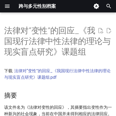
跨与多元性别档案
键
入
法律对“变性”的回应_《我
摘要
以
国现行法律中性法律的理论与
开
其他信息 [Processed Page
现实盲点研究》课题组
Metadata]
始
搜
正文
下载:
法律对“变性”的回应_《我国现行法律中性法律的理论
索
与现实盲点研究》课题组.pdf
摘要
该文件名为《法律对变性的回应》，其摘要指出变性作为一
种新兴的社会现象，当前在中国并未得到相应的法律回应。