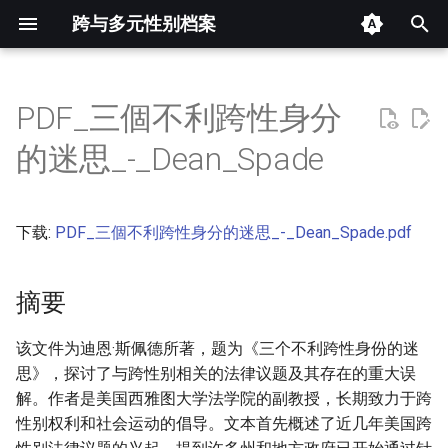
跨与多元性别档案
键
入
PDF_三個不利跨性身分
摘要
以
的迷思_-_Dean_Spade
开
其他信息 [Processed Page
Metadata]
始
下载:
PDF_三個不利跨性身分的迷思_-_Dean_Spade.pdf
搜
正文
索
摘要
该文件为迪恩·斯佩德所著，题为《三个不利跨性身份的迷
思》，探讨了与跨性别相关的法律议题及其存在的重大误
解。作者是美国西雅图大学法学院的副教授，长期致力于跨
性别权利和社会运动的倡导。文本首先概述了近几年美国跨