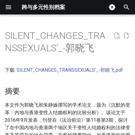
跨与多元性别档案
键
入
SILENT_CHANGES_TRA
摘要
以
NSSEXUALS'_-郭晓飞
开
其他信息 [Processed Page
Metadata]
始
下载:
SILENT_CHANGES_TRANSSEXUALS'_-郭晓飞.pdf
搜
正文
索
摘要
本文件为郭晓飞和朱静姝撰写的学术论文，题为《沉默的变
革：内地与香港变性人结婚权利的比较分析》。该论文于
2016年9月发表，刊登在《法治前沿》第11卷第3期，探讨
了在中国内地与香港两个地区关于变性人结婚权利的法律变