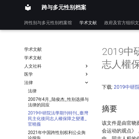
跨与多元性别档案
跨性别与多元性别档案馆
学术文献
政府及官方组织文
2019
学术文献
学术文献
志人權
人文社科
医学
法律
下载:
2019中
法律
2007年4月_陆俊杰_性别选择与
法律的回应
摘要
2019中研院法學期刊特刊_臺灣
民主化後同志人權保障之變遷_
该文件是由官晓
官曉薇
会运动的观点》
2021年中国跨性别权利公众舆
论报告
中，同志人权的