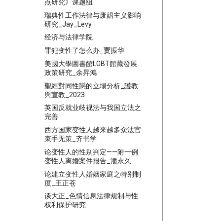
点研究》课题组
瑞典性工作法律与废娼主义影响
研究_Jay_Levy
经济与法律学院
罪犯变性了怎么办_贾振华
美國大學圖書館LGBT館藏發展
政策研究_余昇鴻
聖經對同性戀的立場分析_護教
與宣教_2023
英国反就业歧视法与我国立法之
完善
西方国家变性人越来越多众法官
束手无策_齐书学
论变性人的性别判定——附一例
变性人离婚案件报告_潘永久
论建立变性人婚姻家庭之特别制
度_王正苍
谈大正_色情信息法律规制与性
权利保护研究