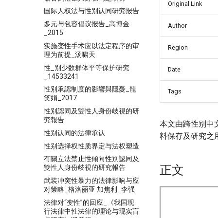
Original Link
国际人权法与性别认同研究报告
多元与包容倡议报告_高博金
Author
_2015
实施变性手术应以法定程序的审
Region
理为前提_汤啸天
性_别少数群体平等保护研究
Date
_14533241
性別承認制度的影響與隱憂_龍
Tags
笑娟_2017
性別認同及雙性人身份歧視的研
究報告
本文由跨性别中
性别认同的法律承认
料保存及研究之
性别选择权性质界定与法权塑造
有關立法禁止性傾向性別認同及
正文
雙性人身份歧視的研究報告
武装冲突性暴力的法律影响与应
对策略_格洛丽亚·加焦利_李强
法律对“变性”的回应_《我国现
行法律中性法律的理论与现实盲