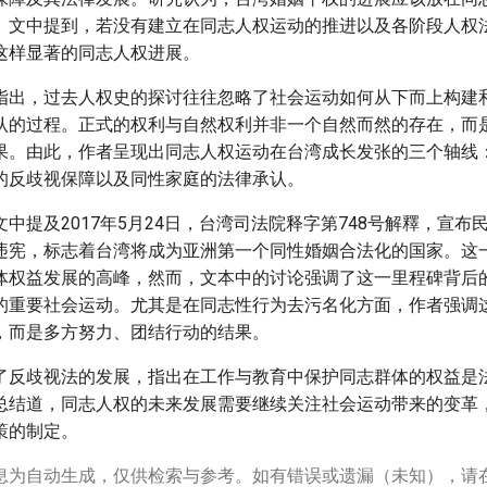
。文中提到，若没有建立在同志人权运动的推进以及各阶段人权
这样显著的同志人权进展。
指出，过去人权史的探讨往往忽略了社会运动如何从下而上构建
认的过程。正式的权利与自然权利并非一个自然而然的存在，而
果。由此，作者呈现出同志人权运动在台湾成长发张的三个轴线
的反歧视保障以及同性家庭的法律承认。
中提及2017年5月24日，台湾司法院释字第748号解釋，宣布
违宪，标志着台湾将成为亚洲第一个同性婚姻合法化的国家。这
体权益发展的高峰，然而，文本中的讨论强调了这一里程碑背后
的重要社会运动。尤其是在同志性行为去污名化方面，作者强调
，而是多方努力、团结行动的结果。
了反歧视法的发展，指出在工作与教育中保护同志群体的权益是
总结道，同志人权的未来发展需要继续关注社会运动带来的变革
策的制定。
息为自动生成，仅供检索与参考。如有错误或遗漏（未知），请