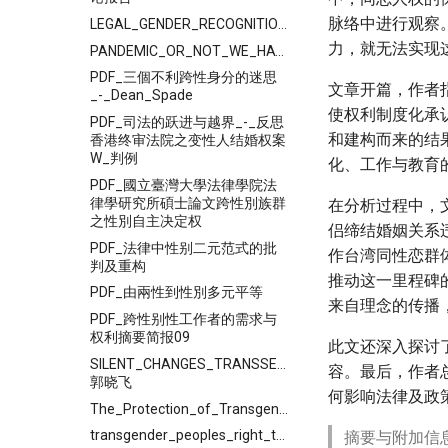
脉络中进行观察
LEGAL_GENDER_RECOGNITION_IN_CHINA_A_Legal_and_Policy_Review
力，就无法实现
PANDEMIC_OR_NOT_WE_HAVE_THE_RIGHT_TO_LIVE
PDF_三個不利跨性身分的迷思
文章开篇，作者
_-_Dean_Spade
使权利制度化承
PDF_司法的跃进与越界_-_反思
和建构而来的结
香港终审法院之变性人结婚权案
W_判例
化、工作与教育
PDF_國立臺灣大學法律學院法
律學研究所碩士論文跨性別族群
在分析过程中，文
之性別自主决定权
侣缔结婚姻关系
PDF_法律中性别二元范式的批
作台湾同性恋群
判及重构
推动这一里程碑
PDF_由兩性到性別多元平等
来自理念的传播
PDF_跨性别性工作者的需求与
权利摘要简报09
此文还深入探讨
SILENT_CHANGES_TRANSSEXUALS'_-
容。最后，作者
郭晓飞
何影响法律及政
The_Protection_of_Transgender_Workers_in_China
transgender_peoples_right_to_marry_in_vietnam_and_other
摘要与附加信