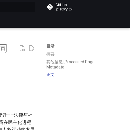
GitHub
109
27
搜索
同
目录
摘要
其他信息 [Processed Page
Metadata]
正文
变迁——法律与社
台湾在民主化进程
志人权运动的发展