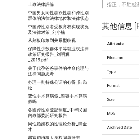
指正，不胜感
上政法律評論
中国男女同性恋双性恋和跨性别
群体的法律法律地位和法律状态
其他信息 [Pro
中国跨性别者受教育权实现状况
及法律对策_刘小楠
从刻板印象到关系型歧视
Attribute
保障性少数群体平等就业权法律
政策研究报告_刘明辉
Filename
_2019.pdf
关于代孕爸爸事件的生命伦理与
Type
法律问题思考
办理一则特殊公证的心得_陆岗
Format
松
变性手术算病假_整容手术算病
Size
假吗
各國跨性別登記制度_中华民国
MD5
內政部委託研究報告
同性婚姻权的性理论分析_熊金
Archived Date
才
器官鹤植硇人身权问题研夯