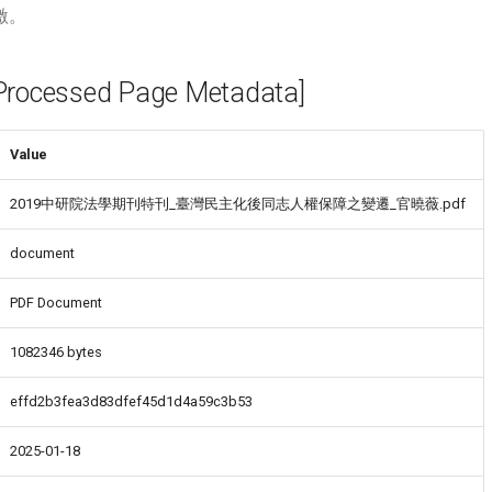
激。
cessed Page Metadata]
Value
2019中研院法學期刊特刊_臺灣民主化後同志人權保障之變遷_官曉薇.pdf
document
PDF Document
1082346 bytes
effd2b3fea3d83dfef45d1d4a59c3b53
2025-01-18