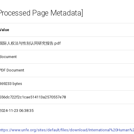
cessed Page Metadata]
Value
国际人权法与性别认同研究报告.pdf
document
PDF Document
369233 bytes
556dc722f2c1cae514113a2570557e78
2024-11-23 06:38:35
https://www.unfe.org/sites/default/files/download/International%20Human