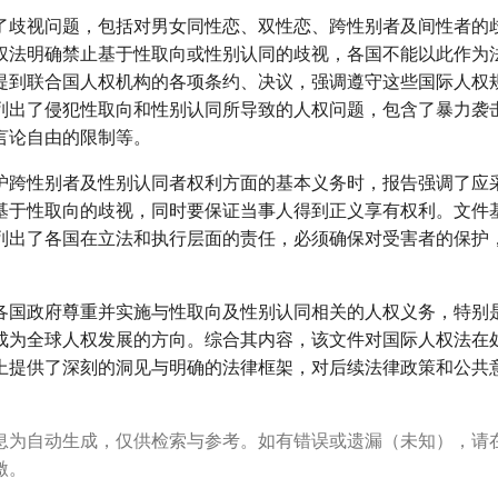
了歧视问题，包括对男女同性恋、双性恋、跨性别者及间性者的
权法明确禁止基于性取向或性别认同的歧视，各国不能以此作为
提到联合国人权机构的各项条约、决议，强调遵守这些国际人权
列出了侵犯性取向和性别认同所导致的人权问题，包含了暴力袭
言论自由的限制等。
护跨性别者及性别认同者权利方面的基本义务时，报告强调了应
基于性取向的歧视，同时要保证当事人得到正义享有权利。文件
列出了各国在立法和执行层面的责任，必须确保对受害者的保护
各国政府尊重并实施与性取向及性别认同相关的人权义务，特别
成为全球人权发展的方向。综合其内容，该文件对国际人权法在
上提供了深刻的洞见与明确的法律框架，对后续法律政策和公共
息为自动生成，仅供检索与参考。如有错误或遗漏（未知），请
激。