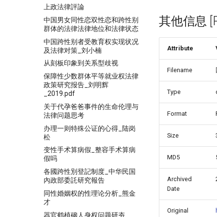
上政法律評論
其他信息 [Pro
中国男女同性恋双性恋和跨性别
群体的法律法律地位和法律状态
中国跨性别者受教育权实现状况
Attribute
及法律对策_刘小楠
从刻板印象到关系型歧视
Filename
保障性少数群体平等就业权法律
政策研究报告_刘明辉
Type
_2019.pdf
关于代孕爸爸事件的生命伦理与
Format
法律问题思考
办理一则特殊公证的心得_陆岗
Size
松
变性手术算病假_整容手术算病
MD5
假吗
各國跨性別登記制度_中华民国
Archived
內政部委託研究報告
Date
同性婚姻权的性理论分析_熊金
才
Original
器官鹤植硇人身权问题研夯