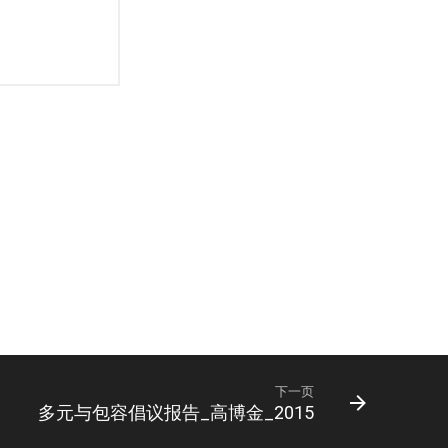
下一页
多元与包容倡议报告_高博金_2015