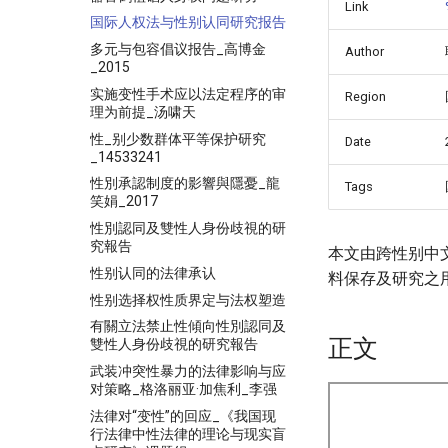
Link
国际人权法与性别认同研究报告
多元与包容倡议报告_高博金
Author
_2015
实施变性手术应以法定程序的审
Region
理为前提_汤啸天
性_别少数群体平等保护研究
Date
_14533241
性別承認制度的影響與隱憂_龍
Tags
笑娟_2017
性別認同及雙性人身份歧視的研
究報告
本文由跨性别中
性别认同的法律承认
料保存及研究之
性别选择权性质界定与法权塑造
有關立法禁止性傾向性別認同及
正文
雙性人身份歧視的研究報告
武装冲突性暴力的法律影响与应
对策略_格洛丽亚·加焦利_李强
法律对“变性”的回应_《我国现
行法律中性法律的理论与现实盲