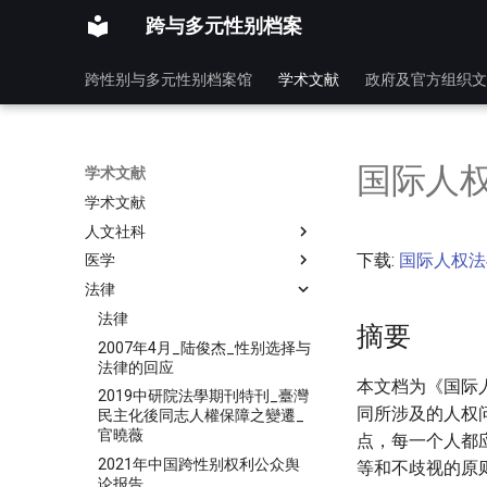
跨与多元性别档案
跨性别与多元性别档案馆
学术文献
政府及官方组织文
国际人
学术文献
学术文献
人文社科
下载:
国际人权法
医学
法律
法律
摘要
2007年4月_陆俊杰_性别选择与
法律的回应
本文档为《国际
2019中研院法學期刊特刊_臺灣
同所涉及的人权
民主化後同志人權保障之變遷_
官曉薇
点，每一个人都
2021年中国跨性别权利公众舆
等和不歧视的原
论报告