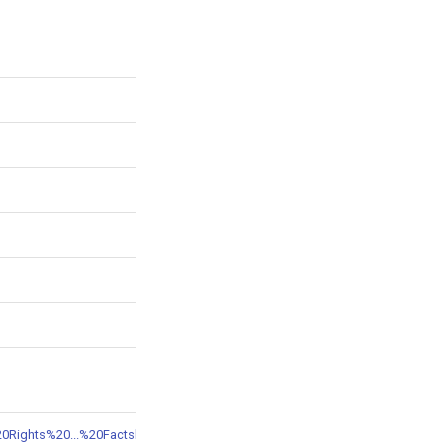
%20Rights%20...%20Factsheet%20-