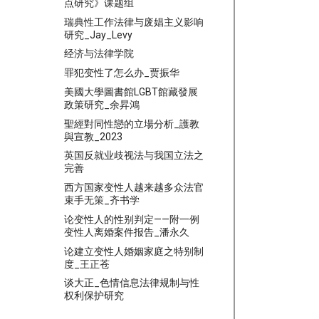
点研究》课题组
瑞典性工作法律与废娼主义影响
研究_Jay_Levy
经济与法律学院
罪犯变性了怎么办_贾振华
美國大學圖書館LGBT館藏發展
政策研究_余昇鴻
聖經對同性戀的立場分析_護教
與宣教_2023
英国反就业歧视法与我国立法之
完善
西方国家变性人越来越多众法官
束手无策_齐书学
论变性人的性别判定——附一例
变性人离婚案件报告_潘永久
论建立变性人婚姻家庭之特别制
度_王正苍
谈大正_色情信息法律规制与性
权利保护研究