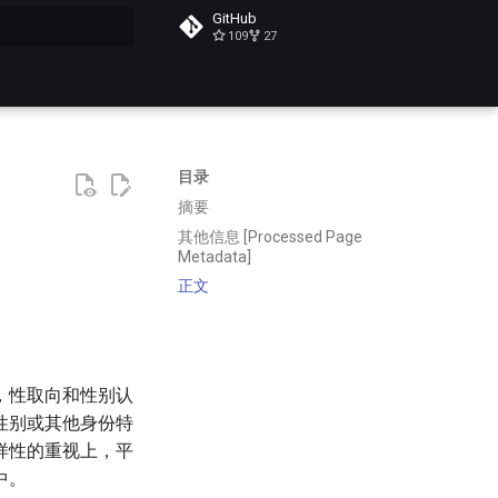
GitHub
109
27
搜索
目录
摘要
其他信息 [Processed Page
Metadata]
正文
，性取向和性别认
性别或其他身份特
样性的重视上，平
中。