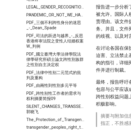
报告进一步分析
LEGAL_GENDER_RECOGNITION_IN_CHINA_A_Legal_and_Policy_Review
被允许。国际人
PANDEMIC_OR_NOT_WE_HAVE_THE_RIGHT_TO_LIVE
责理由。该文件
PDF_三個不利跨性身分的迷思
_-_Dean_Spade
务。并且，文件
PDF_司法的跃进与越界_-_反思
的歧视、以及对
香港终审法院之变性人结婚权案
W_判例
在讨论各国在保
PDF_國立臺灣大學法律學院法
迫害、立法禁止
律學研究所碩士論文跨性別族群
构的指引，详细
之性別自主决定权
件并进行制裁。
PDF_法律中性别二元范式的批
判及重构
最终，报告呼吁
PDF_由兩性到性別多元平等
包容与公平应该
PDF_跨性别性工作者的需求与
跨性别权益问题
权利摘要简报09
积极影响。
SILENT_CHANGES_TRANSSEXUALS'_-
郭晓飞
摘要与附加信
The_Protection_of_Transgender_Workers_in_China
指正，不胜感
transgender_peoples_right_to_marry_in_vietnam_and_other