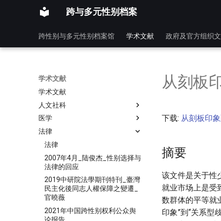
跨与多元性别档案
跨性别与多元性别档案馆
学术文献
政府及官方组织文
从刻板
学术文献
学术文献
人文社科
下载:
从刻板印象
医学
法律
法律
摘要
2007年4月_陆俊杰_性别选择与
法律的回应
该文件是关于性
2019中研院法學期刊特刊_臺灣
就业市场上是受
民主化後同志人權保障之變遷_
官曉薇
数群体的平等就
2021年中国跨性别权利公众舆
印象”到“关系
论报告