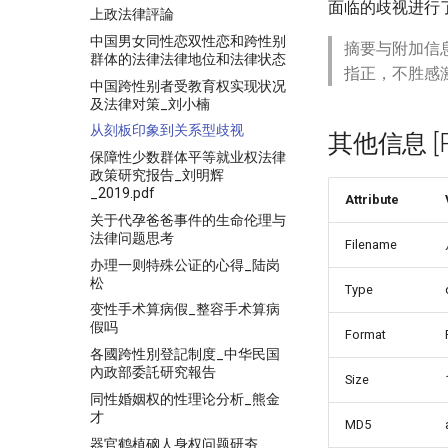
面临的歧视进行
上政法律評論
中国男女同性恋双性恋和跨性别
摘要与附加信
群体的法律法律地位和法律状态
指正，不胜感
中国跨性别者受教育权实现状况
及法律对策_刘小楠
从刻板印象到关系型歧视
其他信息 [Pro
保障性少数群体平等就业权法律
政策研究报告_刘明辉
_2019.pdf
Attribute
关于代孕爸爸事件的生命伦理与
法律问题思考
Filename
办理一则特殊公证的心得_陆岗
松
Type
变性手术算病假_整容手术算病
假吗
Format
各國跨性別登記制度_中华民国
內政部委託研究報告
Size
同性婚姻权的性理论分析_熊金
才
MD5
器官鹤植硇人身权问题研夯