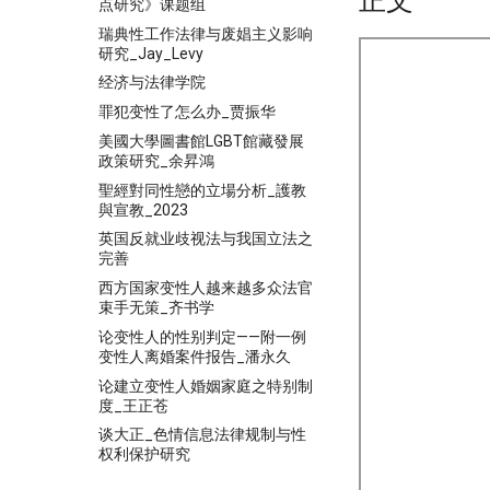
正文
点研究》课题组
瑞典性工作法律与废娼主义影响
研究_Jay_Levy
经济与法律学院
罪犯变性了怎么办_贾振华
美國大學圖書館LGBT館藏發展
政策研究_余昇鴻
聖經對同性戀的立場分析_護教
與宣教_2023
英国反就业歧视法与我国立法之
完善
西方国家变性人越来越多众法官
束手无策_齐书学
论变性人的性别判定——附一例
变性人离婚案件报告_潘永久
论建立变性人婚姻家庭之特别制
度_王正苍
谈大正_色情信息法律规制与性
权利保护研究