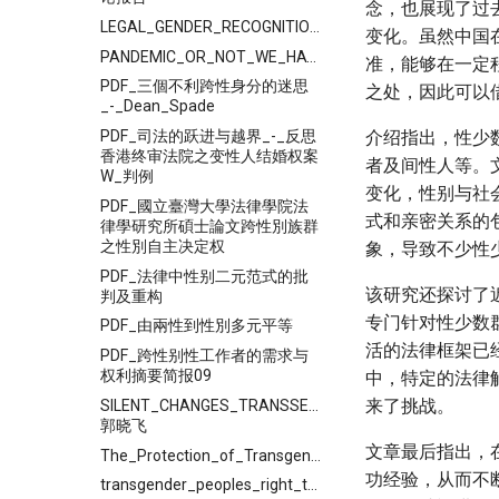
念，也展现了过
LEGAL_GENDER_RECOGNITION_IN_CHINA_A_Legal_and_Policy_Review
变化。虽然中国
PANDEMIC_OR_NOT_WE_HAVE_THE_RIGHT_TO_LIVE
准，能够在一定
PDF_三個不利跨性身分的迷思
之处，因此可以借
_-_Dean_Spade
PDF_司法的跃进与越界_-_反思
介绍指出，性少
香港终审法院之变性人结婚权案
者及间性人等。文
W_判例
变化，性别与社
PDF_國立臺灣大學法律學院法
式和亲密关系的
律學研究所碩士論文跨性別族群
之性別自主决定权
象，导致不少性
PDF_法律中性别二元范式的批
该研究还探讨了
判及重构
专门针对性少数
PDF_由兩性到性別多元平等
活的法律框架已
PDF_跨性别性工作者的需求与
权利摘要简报09
中，特定的法律
来了挑战。
SILENT_CHANGES_TRANSSEXUALS'_-
郭晓飞
文章最后指出，
The_Protection_of_Transgender_Workers_in_China
功经验，从而不
transgender_peoples_right_to_marry_in_vietnam_and_other