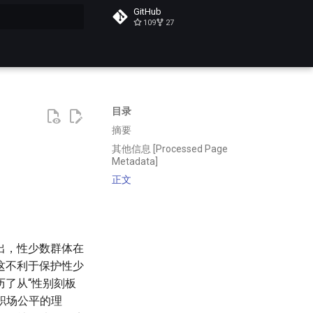
GitHub
109
27
搜索
目录
摘要
其他信息 [Processed Page
Metadata]
正文
出，性少数群体在
这不利于保护性少
了从“性别刻板
职场公平的理