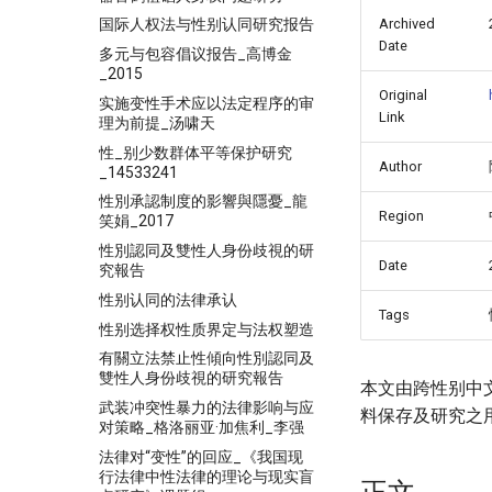
Archived
国际人权法与性别认同研究报告
Date
多元与包容倡议报告_高博金
_2015
Original
实施变性手术应以法定程序的审
Link
理为前提_汤啸天
性_别少数群体平等保护研究
Author
_14533241
性別承認制度的影響與隱憂_龍
Region
笑娟_2017
性別認同及雙性人身份歧視的研
Date
究報告
性别认同的法律承认
Tags
性别选择权性质界定与法权塑造
有關立法禁止性傾向性別認同及
雙性人身份歧視的研究報告
本文由跨性别中
武装冲突性暴力的法律影响与应
料保存及研究之
对策略_格洛丽亚·加焦利_李强
法律对“变性”的回应_《我国现
行法律中性法律的理论与现实盲