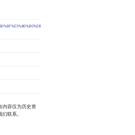
%BB%E6%9D%BF%E5%8D%B0%E8%B1%A1%E2%80%9D%E5%88%B0%E2%80%9C%E
有内容仅为历史资
我们联系。