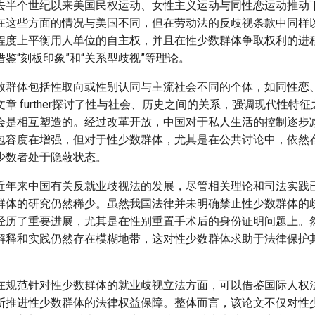
去半个世纪以来美国民权运动、女性主义运动与同性恋运动推动
在这些方面的情况与美国不同，但在劳动法的反歧视条款中同样以
程度上平衡用人单位的自主权，并且在性少数群体争取权利的进
鉴“刻板印象”和“关系型歧视”等理论。
数群体包括性取向或性别认同与主流社会不同的个体，如同性恋
章 further探讨了性与社会、历史之间的关系，强调现代性特
会是相互塑造的。经过改革开放，中国对于私人生活的控制逐步
包容度在增强，但对于性少数群体，尤其是在公共讨论中，依然
少数者处于隐蔽状态。
近年来中国有关反就业歧视法的发展，尽管相关理论和司法实践
群体的研究仍然稀少。虽然我国法律并未明确禁止性少数群体的
经历了重要进展，尤其是在性别重置手术后的身份证明问题上。
解释和实践仍然存在模糊地带，这对性少数群体求助于法律保护
在规范针对性少数群体的就业歧视立法方面，可以借鉴国际人权
断推进性少数群体的法律权益保障。整体而言，该论文不仅对性