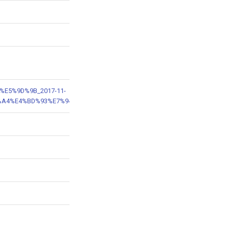
A%E5%9D%9B_2017-11-
A4%E4%BD%93%E7%94%9F%E5%AD%98%E7%8E%B0%E7%8A%B6%E8%B0%8