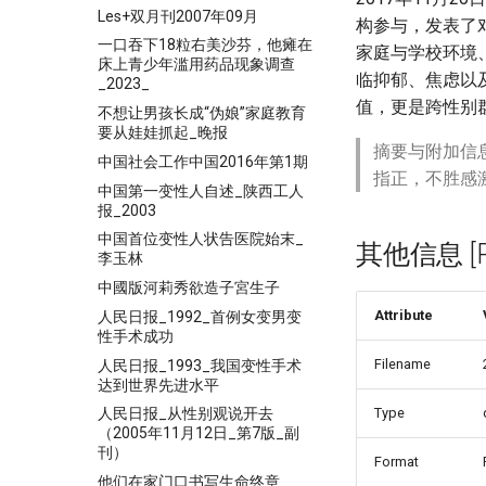
Les+双月刊2007年09月
构参与，发表了
一口吞下18粒右美沙芬，他瘫在
家庭与学校环境
床上青少年滥用药品现象调查
临抑郁、焦虑以
_2023_
值，更是跨性别
不想让男孩长成“伪娘”家庭教育
要从娃娃抓起_晚报
摘要与附加信
中国社会工作中国2016年第1期
指正，不胜感
中国第一变性人自述_陕西工人
报_2003
中国首位变性人状告医院始末_
其他信息 [Pro
李玉林
中國版河莉秀欲造子宮生子
Attribute
人民日报_1992_首例女变男变
性手术成功
Filename
人民日报_1993_我国变性手术
达到世界先进水平
Type
人民日报_从性别观说开去
（2005年11月12日_第7版_副
刊）
Format
他们在家门口书写生命终章