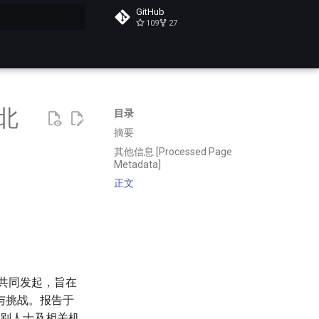
GitHub
109
27
搜索
北
目录
摘要
其他信息 [Processed Page
Metadata]
正文
系共同发起，旨在
与挑战。报告于
性别人士及相关机