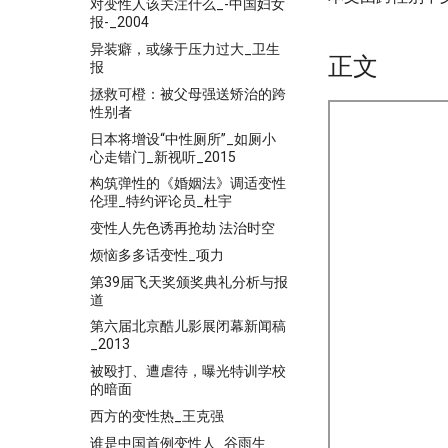
对变性人该关注什么_-中国妇女
报-_2004
异装癖，或缘于压力过大_卫生
正文
报
拯救可橙：被父母强送矫治的跨
性别者
日本将增设“中性厕所”_如厕小
心走错门_新视听_2015
构筑弹性的《婚姻法》调适变性
伦理_特约评论员_杜宇
变性人先色诱再抢劫 法治时空
烦恼多多话变性_项力
第39届飞天奖颁奖典礼分析与报
道
第六届北京酷儿影展闭幕新闻稿
_2013
被殴打、遭虐待，曝光特训学校
的暗面
西方的变性热_王克强
谁是中国首例变性人_谷雨生