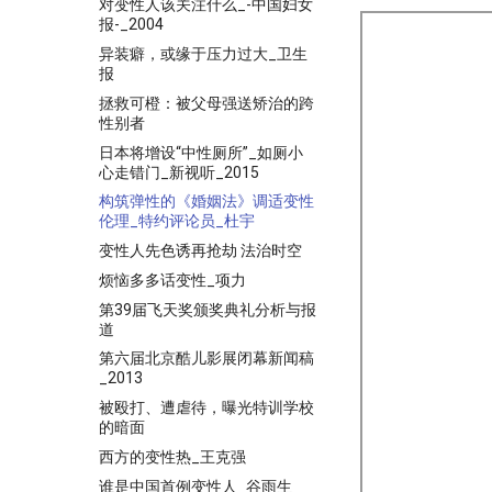
对变性人该关注什么_-中国妇女
报-_2004
异装癖，或缘于压力过大_卫生
报
拯救可橙：被父母强送矫治的跨
性别者
日本将增设“中性厕所”_如厕小
心走错门_新视听_2015
构筑弹性的《婚姻法》调适变性
伦理_特约评论员_杜宇
变性人先色诱再抢劫 法治时空
烦恼多多话变性_项力
第39届飞天奖颁奖典礼分析与报
道
第六届北京酷儿影展闭幕新闻稿
_2013
被殴打、遭虐待，曝光特训学校
的暗面
西方的变性热_王克强
谁是中国首例变性人_谷雨生