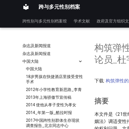
跨与多元性别档案
跨性别与多元性别档案馆
学术文献
政府及官方组织文
构筑弹
杂志及新闻报道
杂志及新闻报道
论员_杜
中国大陆
中国大陆
18岁男孩在快捷酒店里接受变性
下载:
构筑弹性的
手术
2012年小学性教育新思路_李青
2013年上海骄傲节宣传稿
摘要
2014 使他从孝子变性为孝女
2014_年第一版_酷拉时报
本文件是《21世
2017中国跨性别群体生存现状
姻法》调适变性
调查报告_北京同志中心
的权利问题。文