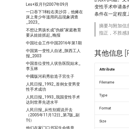
Les+双月刊2007年09月
变性手术申请条
一口吞下18粒右美沙芬，他瘫在
条件在一定程度
床上青少年滥用药品现象调查
_2023_
摘要与附加信
不想让男孩长成“伪娘”家庭教育
指正，不胜感
要从娃娃抓起_晚报
中国社会工作中国2016年第1期
中国第一变性人自述_陕西工人
其他信息 [Pro
报_2003
中国首位变性人状告医院始末_
李玉林
Attribute
中國版河莉秀欲造子宮生子
Filename
人民日报_1992_首例女变男变
性手术成功
Type
人民日报_1993_我国变性手术
达到世界先进水平
Format
人民日报_从性别观说开去
（2005年11月12日_第7版_副
刊）
Size
他们在家门口书写生命终章