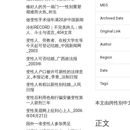
MD5
修好人的另一扇门——性别重塑
艰难而火热_时生
Archived Date
做变性手术须年满20岁中国新闻
冷杉RECORD｜不完美跨儿：病
Original Link
人、斗士与谎言_404文库
变性人、劳教者、在校大学生等
Author
今天起可登记结婚_中国新闻网
_2003
Region
变性人可否结婚_广西政法报
_2003年
Date
变性人户口被许可易性的法律意
义_本报记者_李青_法制日报
Tags
变性人有权以新性别结婚_人民
日报
变性后利用色相行骗安徽变性第
本文由跨性别中
一人获刑三年
变性美眉网上征到心上人_2006
年04月21日
正文
国外一准变性人参加男足