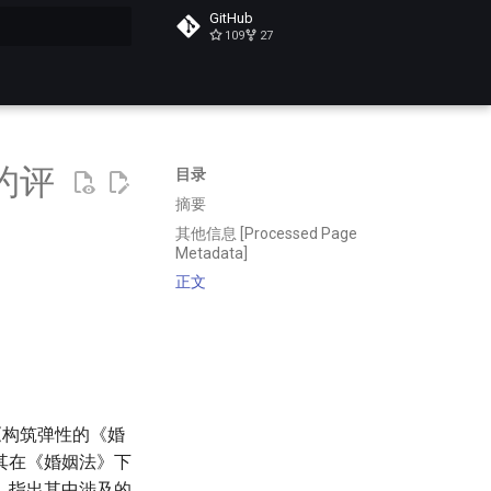
GitHub
109
27
搜索
约评
目录
摘要
其他信息 [Processed Page
Metadata]
正文
《构筑弹性的《婚
其在《婚姻法》下
，指出其中涉及的