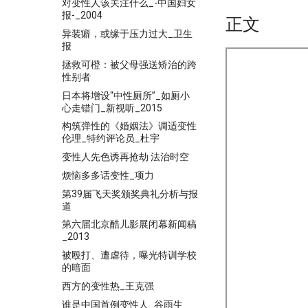
对变性人该关注什么_-中国妇女
报-_2004
正文
异装癖，或缘于压力过大_卫生
报
拯救可橙：被父母强送矫治的跨
性别者
日本将增设“中性厕所”_如厕小
心走错门_新视听_2015
构筑弹性的《婚姻法》调适变性
伦理_特约评论员_杜宇
变性人先色诱再抢劫 法治时空
烦恼多多话变性_项力
第39届飞天奖颁奖典礼分析与报
道
第六届北京酷儿影展闭幕新闻稿
_2013
被殴打、遭虐待，曝光特训学校
的暗面
西方的变性热_王克强
谁是中国首例变性人_谷雨生