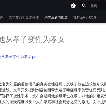
键入以开始
件
文学作品和艺术创作
杂志及新闻报道
社群及NGO文件
 使他从孝子变性为孝女
使他从孝子变性为孝女.pdf
位名为刘霆的道德模范的真实变性经历，反映了他在追求性别认
理挑战。文章开头提到刘霆曾因背负着尿毒症母亲的责任而受到
下选择了变性手术，发布会期间他的母亲也在场，对他的决定表
性人的接受程度以及个人在家庭和社会观念之间的挣扎。文中提到