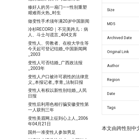
修好人的另一扇门——性别重塑
Size
艰难而火热_时生
做变性手术须年满20岁中国新闻
MD5
冷杉RECORD｜不完美跨儿：病
人、斗士与谎言_404文库
Archived Date
变性人、劳教者、在校大学生等
今天起可登记结婚_中国新闻网
Original Link
_2003
变性人可否结婚_广西政法报
Author
_2003年
变性人户口被许可易性的法律意
Region
义_本报记者_李青_法制日报
变性人有权以新性别结婚_人民
Date
日报
变性后利用色相行骗安徽变性第
Tags
一人获刑三年
变性美眉网上征到心上人_2006
年04月21日
本文由跨性别中
国外一准变性人参加男足