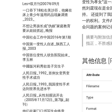
变性为孝女”这
Les+双月刊2007年09月
然刘霆现在是全
一口吞下18粒右美沙芬，他瘫在
持。 还提到了
床上青少年滥用药品现象调查
_2023_
一的权利。文件
不想让男孩长成“伪娘”家庭教育
会问题的案例记
要从娃娃抓起_晚报
摘要与附加信
中国社会工作中国2016年第1期
指正，不胜感
中国第一变性人自述_陕西工人
报_2003
中国首位变性人状告医院始末_
其他信息 [Pro
李玉林
中國版河莉秀欲造子宮生子
人民日报_1992_首例女变男变
Attribute
性手术成功
人民日报_1993_我国变性手术
Filename
达到世界先进水平
人民日报_从性别观说开去
Type
（2005年11月12日_第7版_副
刊）
Format
他们在家门口书写生命终章