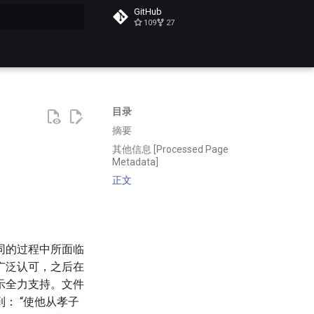
GitHub
109
27
搜索
目录
摘要
其他信息 [Processed Page
Metadata]
正文
同的过程中所面临
广泛认可，之后在
示全力支持。文件
： “使他从孝子