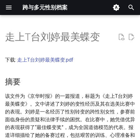
跨与多元性别档案
键
入
走上T台刘婷最美蝶变
摘要
以
开
其他信息 [Processed Page
下载:
走上T台刘婷最美蝶变.pdf
Metadata]
始
搜
摘要
正文
索
该文件为《京华时报》的一篇报道，标题为《走上T台刘婷
最美蝶变》。文中讲述了刘婷的变性经历及其在选美比赛中
的表现。刘婷是一名经历了性别转变的跨性别女性，参赛前
面临身份的质疑和法律手续的困扰。在比赛中，她凭借优异
的表现获得了“最佳蝶变奖”，成为全国道德模范的代表。报
道详细描绘了她的备赛过程，包括艰苦的训练、心理准备和