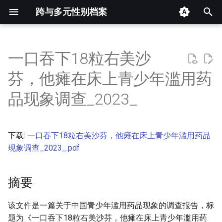
跨与多元性别档案
键
入
一口吞下18粒右美沙
摘要
以
芬，他瘫在床上青少年滥用药
开
其他信息 [Processed Page
品现象调查_2023_
Metadata]
始
搜
正文
下载:
一口吞下18粒右美沙芬，他瘫在床上青少年滥用药品
索
现象调查_2023_.pdf
摘要
该文件是一篇关于中国青少年滥用药品现象的调查报告，标
题为《一口吞下18粒右美沙芬，他瘫在床上青少年滥用药