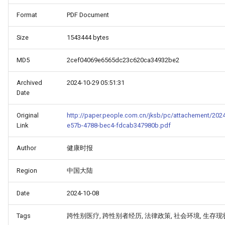
Format
PDF Document
Size
1543444 bytes
MD5
2cef04069e6565dc23c620ca34932be2
Archived
2024-10-29 05:51:31
Date
Original
http://paper.people.com.cn/jksb/pc/attachement/202
Link
e57b-4788-bec4-fdcab347980b.pdf
Author
健康时报
Region
中国大陆
Date
2024-10-08
Tags
跨性别医疗, 跨性别者经历, 法律政策, 社会环境, 生存现