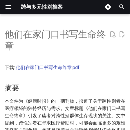
跨与多元性别档案
键
入
他们在家门口书写生命终
摘要
以
章
开
其他信息 [Processed Page
Metadata]
始
下载:
他们在家门口书写生命终章.pdf
搜
正文
索
摘要
本文件为《健康时报》的一期刊物，报道了关于跨性别者在
医疗领域的独特经历与需求。文章标题《他们在家门口书写
生命终章》引发了读者对跨性别群体生存现状的关注。文中
提到，跨性别者在寻求医疗帮助时，可能会面临更多的艰难