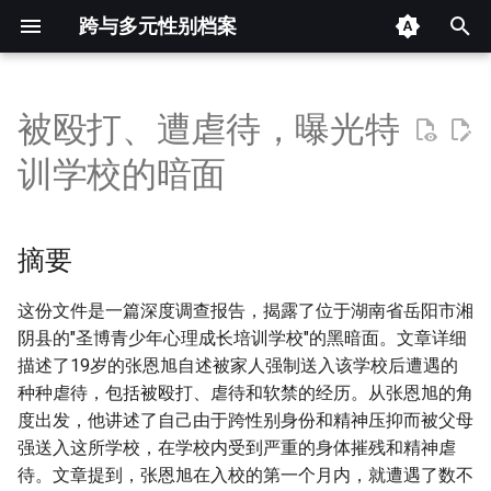
跨与多元性别档案
键
入
被殴打、遭虐待，曝光特
摘要
以
训学校的暗面
开
其他信息
始
摘要
正文
搜
索
这份文件是一篇深度调查报告，揭露了位于湖南省岳阳市湘
阴县的"圣博青少年心理成长培训学校"的黑暗面。文章详细
描述了19岁的张恩旭自述被家人强制送入该学校后遭遇的
种种虐待，包括被殴打、虐待和软禁的经历。从张恩旭的角
度出发，他讲述了自己由于跨性别身份和精神压抑而被父母
强送入这所学校，在学校内受到严重的身体摧残和精神虐
待。文章提到，张恩旭在入校的第一个月内，就遭遇了数不