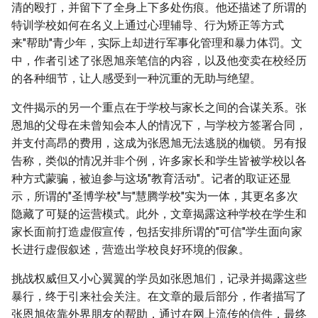
清的殴打，并留下了全身上下多处伤痕。他还描述了所谓的
特训学校如何在名义上通过心理辅导、行为矫正等方式
来"帮助"青少年，实际上却进行军事化管理和暴力体罚。文
中，作者引述了张恩旭亲笔信的内容，以及他变卖在校经历
的各种细节，让人感受到一种沉重的无助与绝望。
文件揭示的另一个重点在于学校与家长之间的合谋关系。张
恩旭的父母在未曾知会本人的情况下，与学校方签署合同，
并支付高昂的费用，这成为张恩旭无法逃脱的枷锁。另有报
告称，类似的情况并非个例，许多家长和学生皆被学校以各
种方式蒙骗，被迫参与这场"教育活动"。记者的取证还显
示，所谓的"圣博学校"与"慧腾学校"实为一体，其更名多次
隐藏了可疑的运营模式。此外，文章揭露这种学校在学生和
家长面前打造虚假宣传，包括安排所谓的"可信"学生面向家
长进行虚假叙述，营造出学校良好环境的假象。
挑战权威但又小心翼翼的学员如张恩旭们，记录并揭露这些
暴行，终于引来社会关注。在文章的最后部分，作者描写了
张恩旭依靠外界朋友的帮助，通过在网上流传的信件，最终