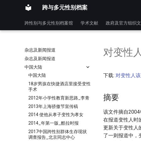
跨与多元性别档案
跨性别与多元性别档案馆
学术文献
政府及官方组织文
对变性人
杂志及新闻报道
杂志及新闻报道
中国大陆
下载:
对变性人该
中国大陆
18岁男孩在快捷酒店里接受变性
手术
摘要
2012年小学性教育新思路_李青
2013年上海骄傲节宣传稿
该文件摘自200
2014 使他从孝子变性为孝女
在报道变性人时
2014_年第一版_酷拉时报
更新关于变性人
2017中国跨性别群体生存现状
了一则报道中，
调查报告_北京同志中心