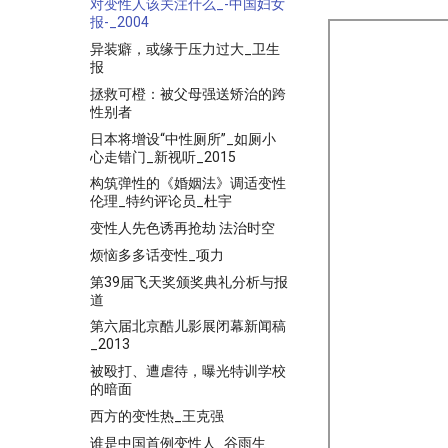
对变性人该关注什么_-中国妇女
报-_2004
异装癖，或缘于压力过大_卫生
报
拯救可橙：被父母强送矫治的跨
性别者
日本将增设“中性厕所”_如厕小
心走错门_新视听_2015
构筑弹性的《婚姻法》调适变性
伦理_特约评论员_杜宇
变性人先色诱再抢劫 法治时空
烦恼多多话变性_项力
第39届飞天奖颁奖典礼分析与报
道
第六届北京酷儿影展闭幕新闻稿
_2013
被殴打、遭虐待，曝光特训学校
的暗面
西方的变性热_王克强
谁是中国首例变性人_谷雨生