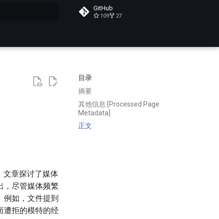
GitHub
109
27
搜索
目录
摘要
其他信息 [Processed Page
Metadata]
正文
。文章探讨了媒体
出，尽管媒体频繁
。例如，文件提到
而遭拒的模特的经