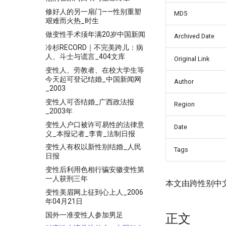
修好人的另一扇门——性别重塑
MD5
艰难而火热_时生
做变性手术须年满20岁中国新闻
Archived Date
冷杉RECORD｜不完美跨儿：病
人、斗士与谎言_404文库
Original Link
变性人、劳教者、在校大学生等
今天起可登记结婚_中国新闻网
Author
_2003
变性人可否结婚_广西政法报
Region
_2003年
变性人户口被许可易性的法律意
Date
义_本报记者_李青_法制日报
变性人有权以新性别结婚_人民
Tags
日报
变性后利用色相行骗安徽变性第
一人获刑三年
本文由跨性别中
变性美眉网上征到心上人_2006
年04月21日
国外一准变性人参加男足
正文