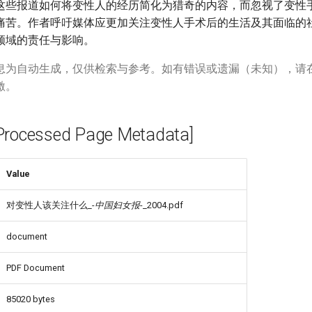
这些报道如何将变性人的经历简化为猎奇的内容，而忽视了变性
痛苦。作者呼吁媒体应更加关注变性人手术后的生活及其面临的
领域的责任与影响。
息为自动生成，仅供检索与参考。如有错误或遗漏（未知），请
激。
cessed Page Metadata]
Value
对变性人该关注什么_-
中国妇女报
-_2004.pdf
document
PDF Document
85020 bytes