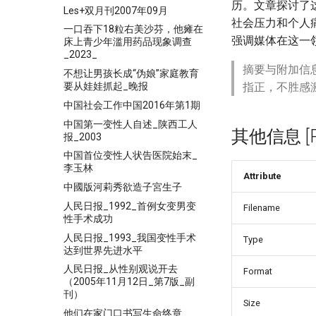
历。文章探讨了
Les+双月刊2007年09月
社会压力和个人
一口吞下18粒右美沙芬，他瘫在
强调媒体在这一
床上青少年滥用药品现象调查
_2023_
摘要与附加信
不想让男孩长成“伪娘”家庭教育
要从娃娃抓起_晚报
指正，不胜感
中国社会工作中国2016年第1期
中国第一变性人自述_陕西工人
其他信息 [Pro
报_2003
中国首位变性人状告医院始末_
李玉林
Attribute
中國版河莉秀欲造子宮生子
人民日报_1992_首例女变男变
Filename
性手术成功
人民日报_1993_我国变性手术
Type
达到世界先进水平
人民日报_从性别观说开去
Format
（2005年11月12日_第7版_副
刊）
Size
他们在家门口书写生命终章