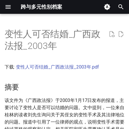
跨与多元性别档案
键
入
变性人可否结婚_广西政
摘要
以
法报_2003年
开
其他信息 [Processed Page
Metadata]
始
下载:
变性人可否结婚_广西政法报_2003年.pdf
搜
正文
索
摘要
该文件为《广西政法报》于2003年1月17日发布的报道，主
要讨论了变性人是否可以结婚的问题。文中提到，一位来自
桂林的读者刘先生询问关于其侄女的变性手术及其法律地位
的问题。报道中引用了一位律师的观点，说明变性手术需要