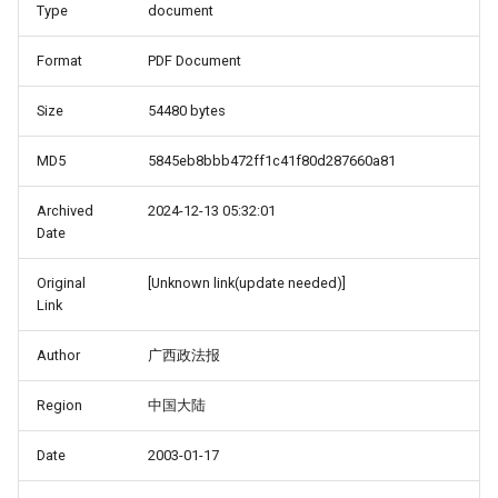
Type
document
Format
PDF Document
Size
54480 bytes
MD5
5845eb8bbb472ff1c41f80d287660a81
Archived
2024-12-13 05:32:01
Date
Original
[Unknown link(update needed)]
Link
Author
广西政法报
Region
中国大陆
Date
2003-01-17