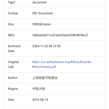
Type
document
Format
PDF Document
Size
599556 bytes
MD5
0d0a0e4d71cd25e655ee2d59b9878c22
Archived
2024-11-23 03:13:50
Date
Original
https://cn.ambafrance.org/IMG/pdf/pride-
Link
filmschedule.pdf
Author
上海骄傲节组委会
Region
中国大陆
Date
2013-06-14