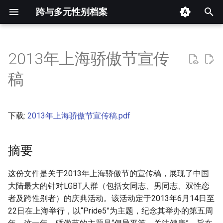
跨与多元性别档案
键
入
2013年上海骄傲节宣传
摘要
以
稿
开
其他信息 [Processed Page
Metadata]
始
下载:
2013年上海骄傲节宣传稿.pdf
搜
正文
索
摘要
这份文件是关于2013年上海骄傲节的宣传稿，展现了中国
大陆最大的针对LGBT人群（包括女同志、男同志、双性恋
者及跨性别者）的庆典活动。该活动定于2013年6月14日至
22日在上海举行，以“Pride5”为主题，纪念其举办的第五周