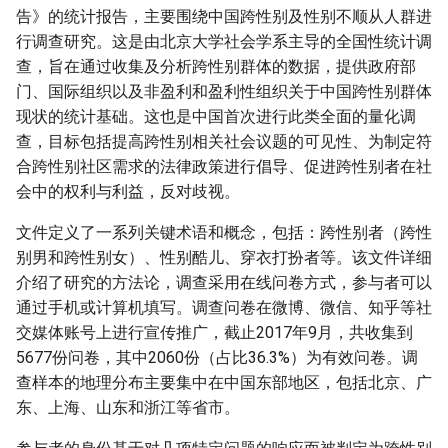
告》的统计报告，主要围绕中国跨性别及性别不顺从人群进
行调查研究。这是由北京大学社会学系主导的全国性统计调
查，旨在通过收集及分析跨性别群体的数据，提供政府部
门、国际组织以及非盈利和盈利性组织关于中国跨性别群体
现状的统计基础。这也是中国首次进行此类全面的量化调
查，目标包括提高跨性别相关社会议题的可见性、为制定符
合跨性别社区需求的法律政策进行倡导、促进跨性别者在社
会中的权利与利益，反对歧视。
文件定义了一系列关键术语和概念，包括：跨性别者（跨性
别男和跨性别女）、性别酷儿、穿衣打扮者等。该文件详细
介绍了研究的方法论，调查采用在线问卷方式，参与者可以
通过手机或计算机填写。调查问卷在微博、微信、知乎等社
交媒体账号上进行宣传推广，截止2017年9月，共收集到
5677份问卷，其中2060份（占比36.3%）为有效问卷。调
查样本的地理分布主要集中在中国东部地区，包括北京、广
东、上海、山东和浙江等省市。