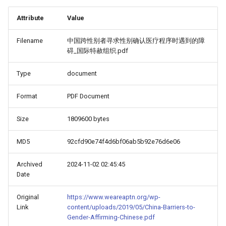
Attribute
Value
Filename
中国跨性别者寻求性别确认医疗程序时遇到的障
碍_国际特赦组织.pdf
Type
document
Format
PDF Document
Size
1809600 bytes
MD5
92cfd90e74f4d6bf06ab5b92e76d6e06
Archived
2024-11-02 02:45:45
Date
Original
https://www.weareaptn.org/wp-
Link
content/uploads/2019/05/China-Barriers-to-
Gender-Affirming-Chinese.pdf