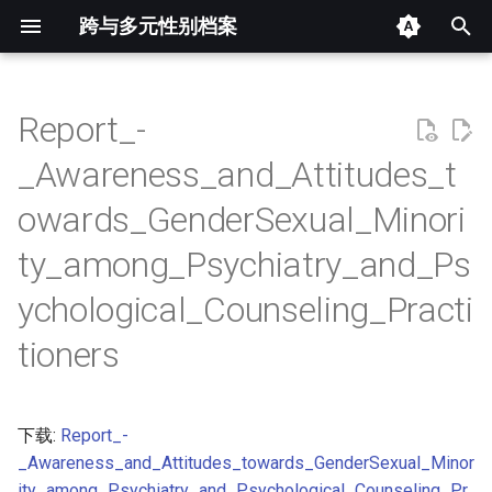
跨与多元性别档案
键
入
Report_-
摘要
以
_Awareness_and_Attitudes_t
开
其他信息 [Processed Page
owards_GenderSexual_Minori
Metadata]
始
ty_among_Psychiatry_and_Ps
搜
正文
ychological_Counseling_Practi
索
tioners
下载:
Report_-
_Awareness_and_Attitudes_towards_GenderSexual_Minor
ity_among_Psychiatry_and_Psychological_Counseling_Pr