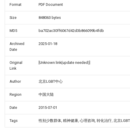
Format
PDF Document
Size
848063 bytes
MD5
ba702ac30ff6067d42d3b866099b4fdb
Archived
2025-01-18
Date
Original
[Unknown link(update needed)]
Link
Author
北京LGBT中心
Region
中国大陆
Date
2015-07-01
Tags
性别少数群体, 精神健康, 心理咨询, 转化治疗, 北京LGBT