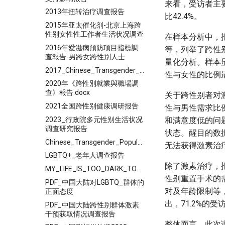
来看，受访者主
2013年扭转治疗调查报告
比42.4%。
2015年亚太催化剂-北京上海跨
性别女性性工作者生活状况调查
在样本分析中，
2016年愛滋病預防項目指標調
等，列举了跨性
查報告-男跨女跨性別人士
量化分析。样本
2017_Chinese_Transgender_Population_General_Survey_Report
性与女性的比例最高
2020年《跨性別就業與職場調
查》報告.docx
关于跨性别者对
2021全国跨性别健康调研报告
性与男性需求比
2023_行政院多元性别生活状况
和满意度低的问
调查研究报告
状态。醒目的数
Chinese_Transgender_Population_General_Survey_Report
无法获得激素治
LGBTQ+_老年人调查报告
除了激素治疗，
MY_LIFE_IS_TOO_DARK_TO_SEE_THE_LIGHT
性别重置手术的
PDF_中国大陆对LGBTQ_群体的
对及年龄限制等，
正面态度
出，71.2%的
PDF_中国大陆跨性别群体激素
干预获取情况调查报告
整体而言，此次