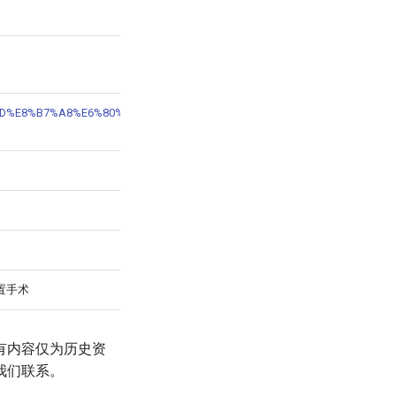
D%E5%9B%BD%E8%B7%A8%E6%80%A7%E5%88%AB%E7%BE%A4%E4%BD%93%E7%
重置手术
有内容仅为历史资
我们联系。