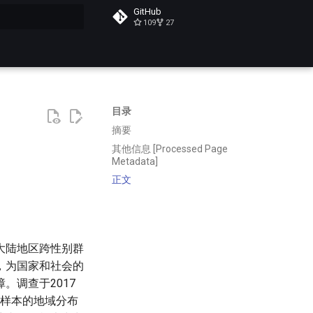
GitHub
109
27
搜索
目录
摘要
其他信息 [Processed Page
Metadata]
正文
大陆地区跨性别群
，为国家和社会的
。调查于2017
。从样本的地域分布