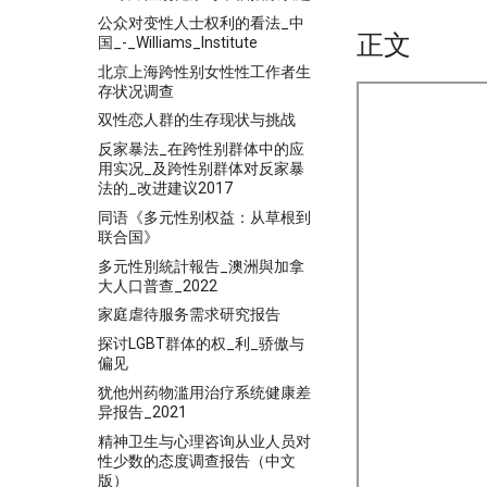
公众对变性人士权利的看法_中
正文
国_-_Williams_Institute
北京上海跨性别女性性工作者生
存状况调查
双性恋人群的生存现状与挑战
反家暴法_在跨性别群体中的应
用实况_及跨性别群体对反家暴
法的_改进建议2017
同语《多元性别权益：从草根到
联合国》
多元性別統計報告_澳洲與加拿
大人口普查_2022
家庭虐待服务需求研究报告
探讨LGBT群体的权_利_骄傲与
偏见
犹他州药物滥用治疗系统健康差
异报告_2021
精神卫生与心理咨询从业人员对
性少数的态度调查报告（中文
版）