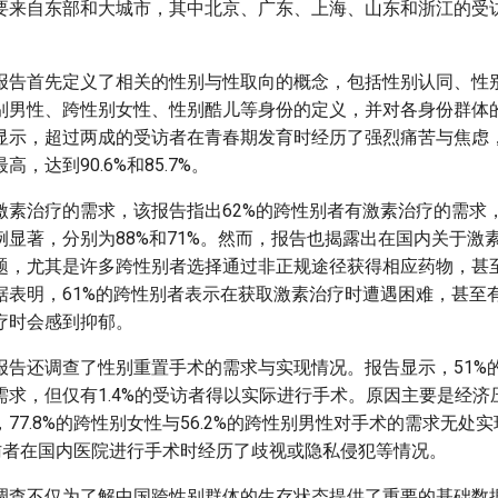
要来自东部和大城市，其中北京、广东、上海、山东和浙江的受
报告首先定义了相关的性别与性取向的概念，包括性别认同、性
别男性、跨性别女性、性别酷儿等身份的定义，并对各身份群体
显示，超过两成的受访者在青春期发育时经历了强烈痛苦与焦虑
，达到90.6%和85.7%。
激素治疗的需求，该报告指出62%的跨性别者有激素治疗的需求
例显著，分别为88%和71%。然而，报告也揭露出在国内关于激
题，尤其是许多跨性别者选择通过非正规途径获得相应药物，甚
据表明，61%的跨性别者表示在获取激素治疗时遭遇困难，甚至有
疗时会感到抑郁。
报告还调查了性别重置手术的需求与实现情况。报告显示，51%
需求，但仅有1.4%的受访者得以实际进行手术。原因主要是经济
77.8%的跨性别女性与56.2%的跨性别男性对手术的需求无处
受访者在国内医院进行手术时经历了歧视或隐私侵犯等情况。
调查不仅为了解中国跨性别群体的生存状态提供了重要的基础数