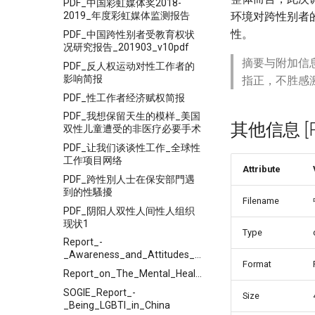
PDF_中国彩虹媒体奖2018-
环境对跨性别者
2019_年度彩虹媒体监测报告
性。
PDF_中国跨性别者受教育权状
况研究报告_201903_v10pdf
摘要与附加信
PDF_反人权运动对性工作者的
影响简报
指正，不胜感
PDF_性工作者经济赋权简报
PDF_我想保留天生的模样_美国
其他信息 [Pro
双性儿童遭受的非医疗必要手术
PDF_让我们谈谈性工作_全球性
工作项目网络
Attribute
PDF_跨性別人士在保安部門遇
到的性騷擾
Filename
PDF_阴阳人双性人间性人组织
现状1
Type
Report_-
_Awareness_and_Attitudes_towards_GenderSexual_Minority_among_Psychiatry_and_Psychological_Counseling_Practitioners
Format
Report_on_The_Mental_Health_of_LGBT_People_in_China
SOGIE_Report_-
Size
_Being_LGBTI_in_China