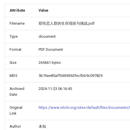
Attribute
Value
Filename
双性恋人群的生存现状与挑战.pdf
Type
document
Format
PDF Document
Size
265661 bytes
MD5
5b76ee85aff0d69363fecfbb9c097829
Archived
2024-11-23 06:16:45
Date
Original
https://www.ohchr.org/sites/default/files/Document
Link
Author
未知