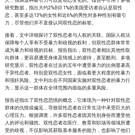
人，强调这种吸引力可以是动态变化的。报告中引用了多项
研究数据，指出大约2%到3.1%的美国受访者自认是双性
恋，甚至多达13%的女性和近6%的男性对多种性别有吸引
力，尽管他们并不直接认同双性恋的标签。
接着，文中详细探讨了双性恋者与人权的关联。国际人权法
保障每个人享有不受暴力和歧视的权利，但双性恋群体常常
成为暴力和歧视的目标。报告指出，双性恋者相比其他性取
向群体，更容易遭受身体及情感上的虐待，甚至酷刑。多项
研究显示，双性恋者在过去的五年中遭受暴力的比例显著高
于异性恋者。特别是双性恋女性，面临着更大程度的性暴力
和强奸风险。文中列出在不同国家实施对双性恋者的暴力行
为，显示这一群体在全球范围内面临的多重风险。
报告还指出了双性恋恐惧的概念，它体现为一种针对双性恋
群体的仇恨或偏见，导致双性恋者在日常生活中承受巨大的
心理压力。根据调查，许多双性恋者因其性别身份而遭受他
人的评论和骚扰。双性恋者在医疗、教育和职场等领域所遭
受的歧视，不仅影响其获取基本服务的能力，也影响了他们