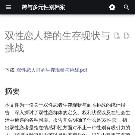
跨与多元性别档案
键
入
双性恋人群的生存现状与
摘要
以
挑战
开
其他信息 [Processed Page
Metadata]
始
下载:
双性恋人群的生存现状与挑战.pdf
搜
正文
索
摘要
本文件为一份关于双性恋者生存现状与面临挑战的统计报
告，深入探讨了双性恋群体的定义、权利状况以及在社会生
活中遭遇的各种困境。报告开头明确了什么是‘双性恋’，指
出双性恋者是指在情感和性方面对不止一种性别有吸引力的