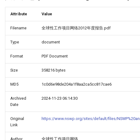
Attribute
Value
Filename
全球性工作项目网络2012年度报告.pdf
Type
document
Format
PDF Document
Size
358216 bytes
MD5
1c0d6e98de204a1f8aa2ca5cc817cae6
Archived
2024-11-23 06:14:30
Date
Original
https://www.nswp.org/sites/default/files/NSWP%20
Link
Author
全球性工作项目网络