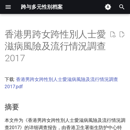
跨与多元性别档案
键
入
香港男跨女跨性別人士愛
摘要
以
滋病風險及流行情況調查
开
其他信息 [Processed Page
2017
Metadata]
始
搜
正文
下载:
香港男跨女跨性別人士愛滋病風險及流行情況調查
索
2017.pdf
摘要
本文件为《香港男跨女跨性別人士愛滋病風險及流行情況調
查2017》的详细调查报告，由香港卫生署衞生防护中心特