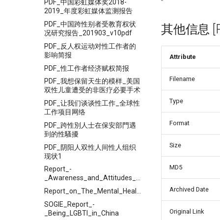
PDF_中国彩虹媒体奖2018-
2019_年度彩虹媒体监测报告
PDF_中国跨性别者受教育权状
其他信息 [Pro
况研究报告_201903_v10pdf
PDF_反人权运动对性工作者的
影响简报
Attribute
PDF_性工作者经济赋权简报
Filename
PDF_我想保留天生的模样_美国
双性儿童遭受的非医疗必要手术
Type
PDF_让我们谈谈性工作_全球性
工作项目网络
Format
PDF_跨性別人士在保安部門遇
到的性騷擾
Size
PDF_阴阳人双性人间性人组织
现状1
MD5
Report_-
_Awareness_and_Attitudes_towards_GenderSexual_Minority_among_Psychiatry_and_Psychological_Counseling_Practitioners
Archived Date
Report_on_The_Mental_Health_of_LGBT_People_in_China
SOGIE_Report_-
Original Link
_Being_LGBTI_in_China