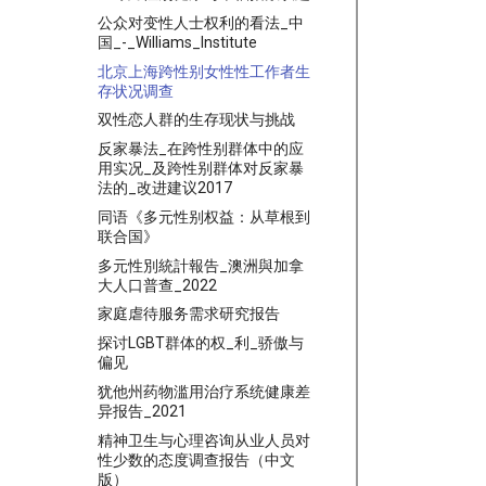
公众对变性人士权利的看法_中
国_-_Williams_Institute
北京上海跨性别女性性工作者生
存状况调查
双性恋人群的生存现状与挑战
反家暴法_在跨性别群体中的应
用实况_及跨性别群体对反家暴
法的_改进建议2017
同语《多元性别权益：从草根到
联合国》
多元性別統計報告_澳洲與加拿
大人口普查_2022
家庭虐待服务需求研究报告
探讨LGBT群体的权_利_骄傲与
偏见
犹他州药物滥用治疗系统健康差
异报告_2021
精神卫生与心理咨询从业人员对
性少数的态度调查报告（中文
版）