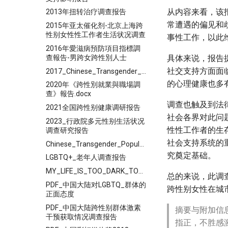
从内容来看，该
2013年扭转治疗调查报告
常遭遇的偏见和
2015年亚太催化剂-北京上海跨
性别女性性工作者生活状况调查
事性工作，以此
2016年愛滋病預防項目指標調
查報告-男跨女跨性別人士
具体来说，报告
社交支持方面面
2017_Chinese_Transgender_Population_General_Survey_Report
的心理健康也多
2020年《跨性別就業與職場調
查》報告.docx
调查也触及到法
2021全国跨性别健康调研报告
社会各界对此问
2023_行政院多元性别生活状况
性性工作者的生
调查研究报告
社会支持系统的
Chinese_Transgender_Population_General_Survey_Report
究奠定基础。
LGBTQ+_老年人调查报告
MY_LIFE_IS_TOO_DARK_TO_SEE_THE_LIGHT
总的来说，此调
PDF_中国大陆对LGBTQ_群体的
跨性别女性在城
正面态度
PDF_中国大陆跨性别群体激素
摘要与附加信
干预获取情况调查报告
指正，不胜感