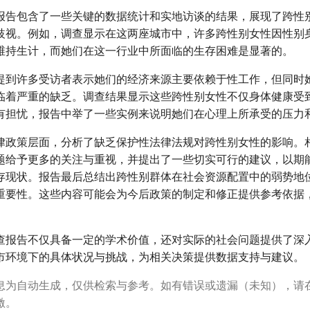
报告包含了一些关键的数据统计和实地访谈的结果，展现了跨性
歧视。例如，调查显示在这两座城市中，许多跨性别女性因性别
维持生计，而她们在这一行业中所面临的生存困难是显著的。
提到许多受访者表示她们的经济来源主要依赖于性工作，但同时
临着严重的缺乏。调查结果显示这些跨性别女性不仅身体健康受
有担忧，报告中举了一些实例来说明她们在心理上所承受的压力
律政策层面，分析了缺乏保护性法律法规对跨性别女性的影响。
题给予更多的关注与重视，并提出了一些切实可行的建议，以期
存现状。报告最后总结出跨性别群体在社会资源配置中的弱势地
重要性。这些内容可能会为今后政策的制定和修正提供参考依据
查报告不仅具备一定的学术价值，还对实际的社会问题提供了深
市环境下的具体状况与挑战，为相关决策提供数据支持与建议。
息为自动生成，仅供检索与参考。如有错误或遗漏（未知），请
激。