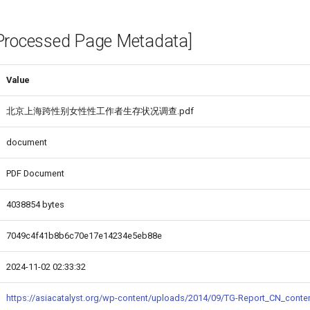
cessed Page Metadata]
Value
北京上海跨性别女性性工作者生存状况调查.pdf
document
PDF Document
4038854 bytes
7049c4f41b8b6c70e17e14234e5eb88e
2024-11-02 02:33:32
https://asiacatalyst.org/wp-content/uploads/2014/09/TG-Report_CN_conte