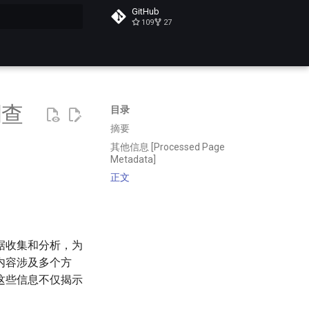
GitHub
109
27
搜索
调查
目录
摘要
其他信息 [Processed Page
Metadata]
正文
据收集和分析，为
内容涉及多个方
这些信息不仅揭示