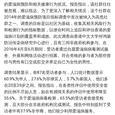
的爱滋病预防和相关健康行为状况。报告指出，该社群往往
被忽视，难以抵达。为了更深入了解相关情况，这个社群在
2014年的爱滋病预防项目指标调查中首次被纳入为高危社
群之一。调查的目标是以社区为基础，收集其相关风险行为
和检测行为的指标数据，以便在时间上追踪和评估香港的爱
滋病计划的覆盖率和成效。此次调查由香港中文大学何鸿燊
防治传染病研究中心进行，且有三间非政府机构参与。在
2016年4月至6月期间，受访者通过自愿爱滋病病毒测试服
务、外展和网络活动进行招募。符合资格的参与者为那些曾
经与男性有口交或肛交并界定自己为女性的男性。
调查结果显示，有87名受访者参与，人口统计数据显示
60.9%为华人，27.6%为菲律宾人，5.7%为泰国人，他们多
在20至29岁之间。报告指出，在各类性伴侣中使用安全套
的比例不尽如人意，如在有感情关系的伴侣中使用率降至
55.6%。关于爱滋病病毒检测，65.5%的受访者曾接受检
测，且大部分在非政府机构完成测试。报告中特别提到了受
访者中有37.9%非华裔，他们较少利用爱滋病服务。