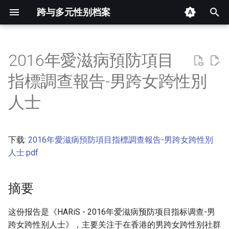
跨与多元性别档案
键
入
2016年愛滋病預防項目
摘要
以
指標調查報告-男跨女跨性別
开
其他信息 [Processed Page
人士
Metadata]
始
搜
正文
下载:
2016年愛滋病預防項目指標調查報告-男跨女跨性別
索
人士.pdf
摘要
这份报告是《HARiS - 2016年爱滋病预防项目指标调查-男
跨女跨性别人士》，主要关注于在香港的男跨女跨性别社群