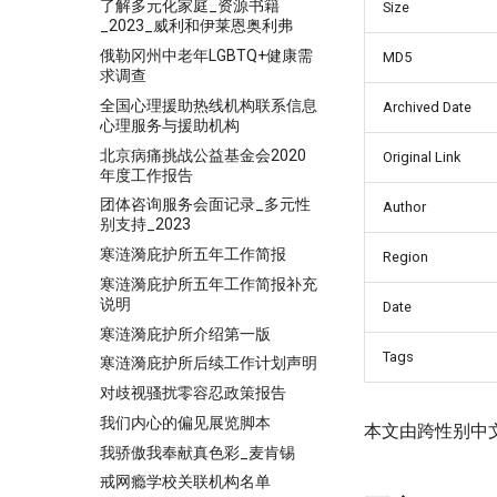
了解多元化家庭_资源书籍
Size
_2023_威利和伊莱恩奥利弗
俄勒冈州中老年LGBTQ+健康需
MD5
求调查
全国心理援助热线机构联系信息
Archived Date
心理服务与援助机构
北京病痛挑战公益基金会2020
Original Link
年度工作报告
团体咨询服务会面记录_多元性
Author
别支持_2023
寒涟漪庇护所五年工作简报
Region
寒涟漪庇护所五年工作简报补充
说明
Date
寒涟漪庇护所介绍第一版
Tags
寒涟漪庇护所后续工作计划声明
对歧视骚扰零容忍政策报告
我们内心的偏见展览脚本
本文由跨性别中
我骄傲我奉献真色彩_麦肯锡
戒网瘾学校关联机构名单