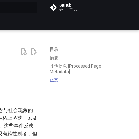
GitHub
109
27
搜索
目录
摘要
其他信息 [Processed Page
Metadata]
正文
的纪念与社会现象的
站桥上坠落，以及
闭。这些事件反映
没有跨性别者，但