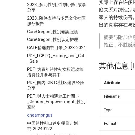
实际上存在许多
2023_多元性别_性别小熊_故事
庭关系对跨性别
分享
家人的持续伤害
2023_陪伴支持与多元文化社区
服务报告
出的真实存在与
CareOregon_性別確認照護
摘要与附加信
CareOregon_性别认定护理
指正，不胜感
GALE精选图书目录_2023-2024
PDF_LGBTQ_History_and_Culture_Since_1940_-
_Gale
其他信息 [Pro
PDF_为青年跨性别女权运动筹
措资源并参与其中
PDF_国内LGBTQ社区建设经验
Attribute
分享
PDF_與人士相遇於工作間_-
Filename
_Gender_Empowerment_性別
空間
Type
oneamongus
中国跨性别口述史项目计划
Format
书-20240122