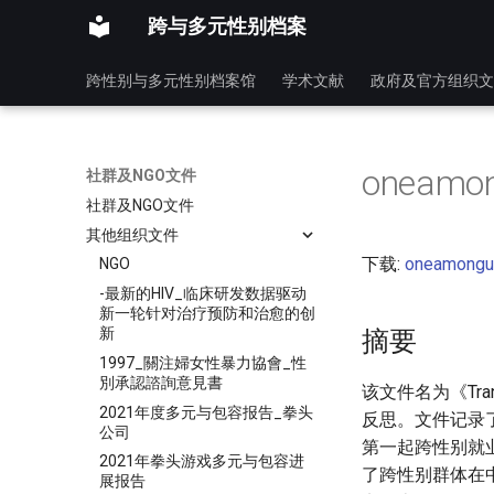
跨与多元性别档案
跨性别与多元性别档案馆
学术文献
政府及官方组织文
oneamo
社群及NGO文件
社群及NGO文件
其他组织文件
下载:
oneamongu
NGO
-最新的HIV_临床研发数据驱动
新一轮针对治疗预防和治愈的创
新
摘要
1997_關注婦女性暴力協會_性
別承認諮詢意見書
该文件名为《Tran
2021年度多元与包容报告_拳头
反思。文件记录
公司
第一起跨性别就
2021年拳头游戏多元与包容进
了跨性别群体在
展报告