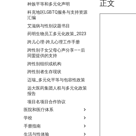
正文
种族平等和多元化声明
科克地区LGBTQ服务与支持资源
汇编
艾滋病与性别议题书目
药明生物员工多元化政策_2023
跨儿心理-跨儿心理工作手册
跨性别子女父母心声分享——后
同盟提供的支持
跨性别组织或机构
跨性别者生存现状
迈瑞_多元化平等与包容性政策
远大医药集团人权与多元化政策
报告
项目名项目合作协议
医院和医疗体系
学校
手册指南
生活与性体验