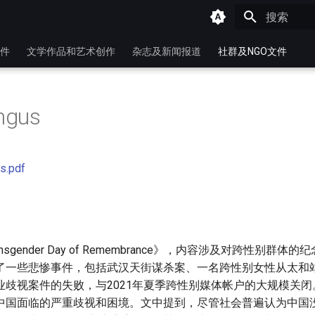
键入以开始
件
文学作品和艺术创作
杂志及新闻报道
社群及NGO文件
ngus
s.pdf
sgender Day of Remembrance》，内容涉及对跨性别群体
了一些悲惨事件，包括武汉天街谋杀案、一名跨性别女性从太和
业歧视案件的失败，与2021年夏季跨性别媒体帐户的大规模关
中国面临的严重歧视和困境。文中提到，尽管社会普遍认为中国