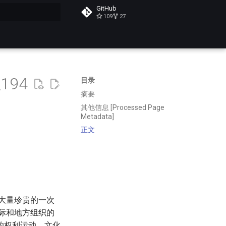
GitHub
109
27
搜索
_194
目录
摘要
其他信息 [Processed Page
Metadata]
正文
了大量珍贵的一次
国际和地方组织的
的权利运动、文化