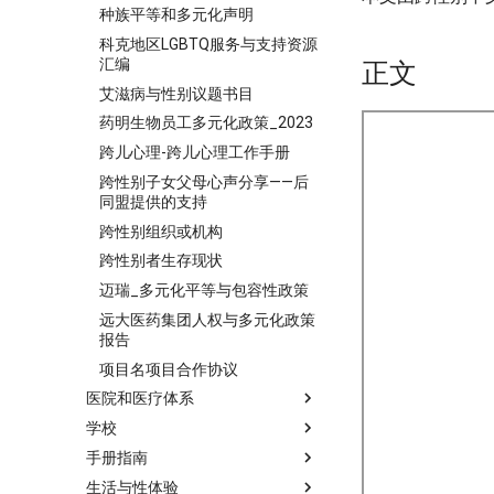
种族平等和多元化声明
科克地区LGBTQ服务与支持资源
汇编
正文
艾滋病与性别议题书目
药明生物员工多元化政策_2023
跨儿心理-跨儿心理工作手册
跨性别子女父母心声分享——后
同盟提供的支持
跨性别组织或机构
跨性别者生存现状
迈瑞_多元化平等与包容性政策
远大医药集团人权与多元化政策
报告
项目名项目合作协议
医院和医疗体系
学校
手册指南
生活与性体验