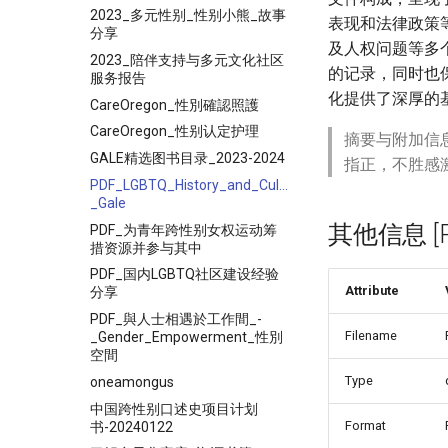
2023_多元性别_性别小熊_故事
表现和法律政策
分享
及人权问题等多
2023_陪伴支持与多元文化社区
的记录，同时也
服务报告
化提供了深厚的
CareOregon_性別確認照護
CareOregon_性别认定护理
摘要与附加信
GALE精选图书目录_2023-2024
指正，不胜感
PDF_LGBTQ_History_and_Culture_Since_1940_-
_Gale
其他信息 [Pro
PDF_为青年跨性别女权运动筹
措资源并参与其中
PDF_国内LGBTQ社区建设经验
Attribute
分享
PDF_與人士相遇於工作間_-
Filename
_Gender_Empowerment_性別
空間
Type
oneamongus
中国跨性别口述史项目计划
Format
书-20240122