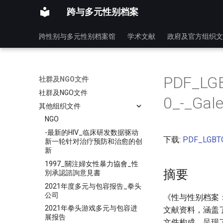
跨与多元性别档案
跨性别与多元性别档案馆
学术文献
政府及官方组织文
PDF_LGB
社群及NGO文件
社群及NGO文件
0_-_Gal
其他组织文件
NGO
-最新的HIV_临床研发数据驱动
下载:
PDF_LGBTQ
新一轮针对治疗预防和治愈的创
新
1997_關注婦女性暴力協會_性
摘要
別承認諮詢意見書
2021年度多元与包容报告_拳头
公司
《性与性别档案：
2021年拳头游戏多元与包容进
文献资料，涵盖了
展报告
文件构成，呈现