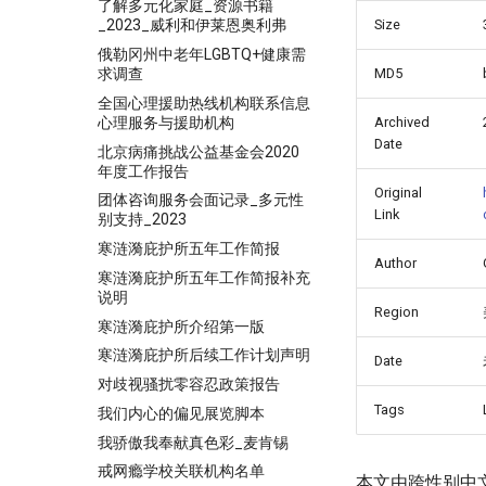
了解多元化家庭_资源书籍
Size
_2023_威利和伊莱恩奥利弗
俄勒冈州中老年LGBTQ+健康需
求调查
MD5
全国心理援助热线机构联系信息
心理服务与援助机构
Archived
Date
北京病痛挑战公益基金会2020
年度工作报告
Original
团体咨询服务会面记录_多元性
Link
别支持_2023
寒涟漪庇护所五年工作简报
Author
寒涟漪庇护所五年工作简报补充
说明
Region
寒涟漪庇护所介绍第一版
寒涟漪庇护所后续工作计划声明
Date
对歧视骚扰零容忍政策报告
Tags
我们内心的偏见展览脚本
我骄傲我奉献真色彩_麦肯锡
戒网瘾学校关联机构名单
本文由跨性别中