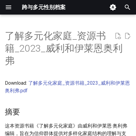
跨与多元性别档案
键
入
了解多元化家庭_资源书
摘要
以
籍_2023_威利和伊莱恩奥利
开
其他信息 [Processed Page
弗
Metadata]
始
搜
正文
Download:
了解多元化家庭_资源书籍_2023_威利和伊莱恩
索
奥利弗.pdf
摘要
这本资源书籍《了解多元化家庭》由威利和伊莱恩·奥利弗
编辑，旨在为信仰群体提供对多样化家庭结构的理解与支