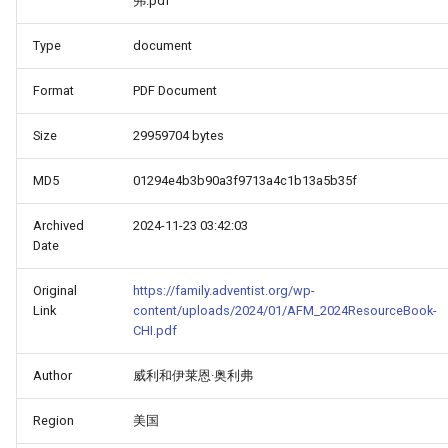
弗.pdf
Type
document
Format
PDF Document
Size
29959704 bytes
MD5
01294e4b3b90a3f9713a4c1b13a5b35f
Archived
2024-11-23 03:42:03
Date
Original
https://family.adventist.org/wp-
Link
content/uploads/2024/01/AFM_2024ResourceBook-
CHI.pdf
Author
威利和伊莱恩·奥利弗
Region
美国