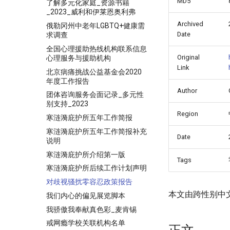
MD5
了解多元化家庭_资源书籍
_2023_威利和伊莱恩奥利弗
Archived
俄勒冈州中老年LGBTQ+健康需
Date
求调查
全国心理援助热线机构联系信息
Original
心理服务与援助机构
Link
北京病痛挑战公益基金会2020
年度工作报告
Author
团体咨询服务会面记录_多元性
别支持_2023
Region
寒涟漪庇护所五年工作简报
寒涟漪庇护所五年工作简报补充
Date
说明
寒涟漪庇护所介绍第一版
Tags
寒涟漪庇护所后续工作计划声明
对歧视骚扰零容忍政策报告
本文由跨性别中
我们内心的偏见展览脚本
我骄傲我奉献真色彩_麦肯锡
戒网瘾学校关联机构名单