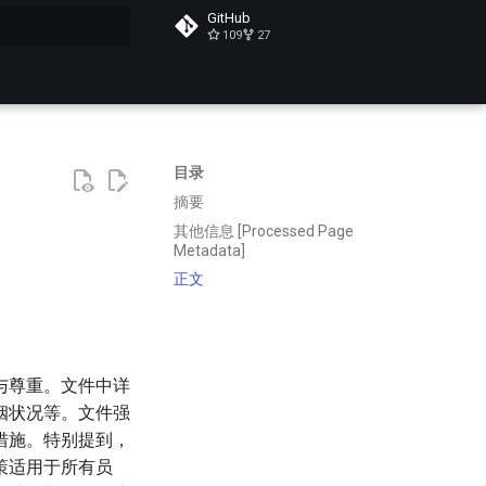
GitHub
109
27
搜索
目录
摘要
其他信息 [Processed Page
Metadata]
正文
与尊重。文件中详
姻状况等。文件强
措施。特别提到，
策适用于所有员