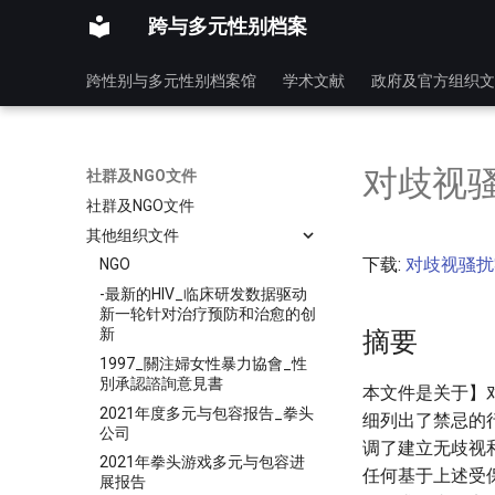
跨与多元性别档案
跨性别与多元性别档案馆
学术文献
政府及官方组织文
对歧视
社群及NGO文件
社群及NGO文件
其他组织文件
下载:
对歧视骚扰
NGO
-最新的HIV_临床研发数据驱动
新一轮针对治疗预防和治愈的创
新
摘要
1997_關注婦女性暴力協會_性
別承認諮詢意見書
本文件是关于】
2021年度多元与包容报告_拳头
细列出了禁忌的
公司
调了建立无歧视
2021年拳头游戏多元与包容进
任何基于上述受
展报告