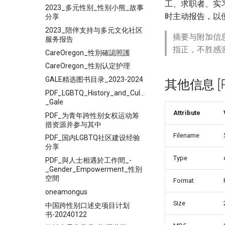
工、求职者、实
2023_多元性别_性别小熊_故事
时主动报告，以
分享
2023_陪伴支持与多元文化社区
摘要与附加信
服务报告
指正，不胜感
CareOregon_性別確認照護
CareOregon_性别认定护理
GALE精选图书目录_2023-2024
其他信息 [Pro
PDF_LGBTQ_History_and_Culture_Since_1940_-
_Gale
Attribute
PDF_为青年跨性别女权运动筹
措资源并参与其中
Filename
PDF_国内LGBTQ社区建设经验
分享
Type
PDF_與人士相遇於工作間_-
_Gender_Empowerment_性別
空間
Format
oneamongus
Size
中国跨性别口述史项目计划
书-20240122