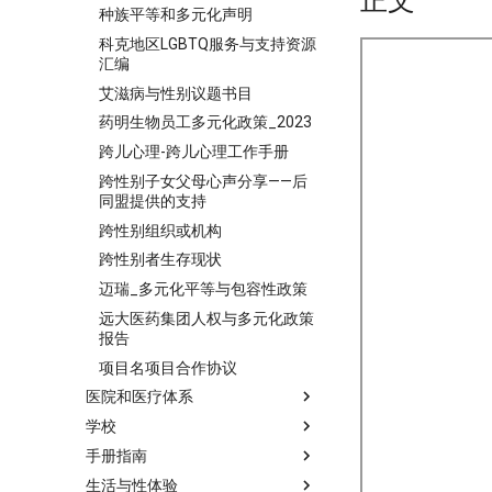
正文
种族平等和多元化声明
科克地区LGBTQ服务与支持资源
汇编
艾滋病与性别议题书目
药明生物员工多元化政策_2023
跨儿心理-跨儿心理工作手册
跨性别子女父母心声分享——后
同盟提供的支持
跨性别组织或机构
跨性别者生存现状
迈瑞_多元化平等与包容性政策
远大医药集团人权与多元化政策
报告
项目名项目合作协议
医院和医疗体系
学校
手册指南
生活与性体验