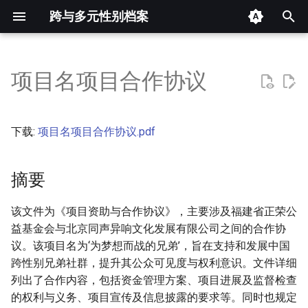
跨与多元性别档案
键
入
项目名项目合作协议
摘要
以
开
其他信息 [Processed Page
下载:
项目名项目合作协议.pdf
Metadata]
始
搜
摘要
正文
索
该文件为《项目资助与合作协议》，主要涉及福建省正荣公
益基金会与北京同声异响文化发展有限公司之间的合作协
议。该项目名为‘为梦想而战的兄弟’，旨在支持和发展中国
跨性别兄弟社群，提升其公众可见度与权利意识。文件详细
列出了合作内容，包括资金管理方案、项目进展及监督检查
的权利与义务、项目宣传及信息披露的要求等。同时也规定