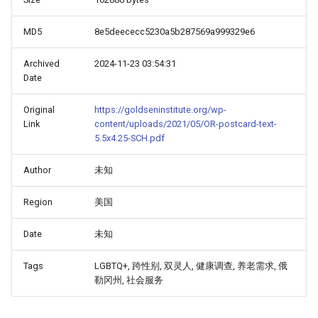
MD5
8e5deececc5230a5b287569a999329e6
Archived
2024-11-23 03:54:31
Date
Original
https://goldseninstitute.org/wp-
Link
content/uploads/2021/05/OR-postcard-text-
5.5x4.25-SCH.pdf
Author
未知
Region
美国
Date
未知
Tags
LGBTQ+, 跨性别, 双灵人, 健康调查, 养老需求, 俄
勒冈州, 社会服务