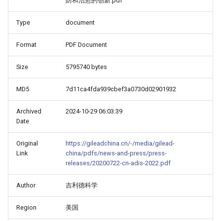
防和治愈的创新.pdf
Type
document
Format
PDF Document
Size
5795740 bytes
MD5
7d11ca4fda939cbef3a0730d02901932
Archived
2024-10-29 06:03:39
Date
Original
https://gileadchina.cn/-/media/gilead-
Link
china/pdfs/news-and-press/press-
releases/20200722-cn-adis-2022.pdf
Author
吉利德科学
Region
美国