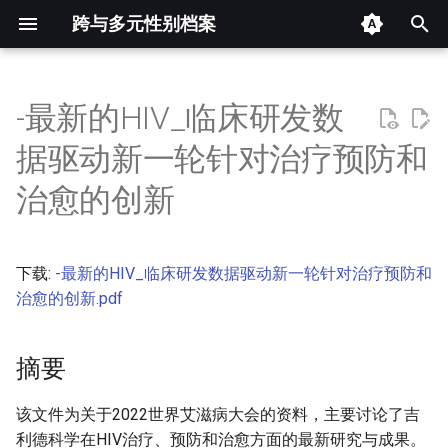
跨与多元性别档案
键
入
-最新的HIV_临床研发数
摘要
以
据驱动新一轮针对治疗预防和
开
其他信息 [Processed Page
治愈的创新
Metadata]
始
搜
正文
下载:
-最新的HIV_临床研发数据驱动新一轮针对治疗预防和
索
治愈的创新.pdf
摘要
该文件为关于2022世界艾滋病大会的资料，主要讨论了吉
利德科学在HIV治疗、预防和治愈方面的最新研究与成果。